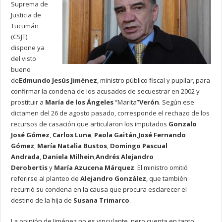
Suprema de
Justicia de
Tucumán
(CSJT)
dispone ya
del visto
bueno
de
Edmundo Jesús Jiménez
, ministro público fiscal y pupilar, para
confirmar la condena de los acusados de secuestrar en 2002 y
prostituir a
María de los Ángeles
“Marita”
Verón
. Según ese
dictamen del 26 de agosto pasado, corresponde el rechazo de los
recursos de casación que articularon los imputados
Gonzalo
José Gómez
,
Carlos Luna
,
Paola Gaitán
,
José Fernando
Gómez
,
María Natalia Bustos
,
Domingo Pascual
Andrada
,
Daniela Milhein
,
Andrés Alejandro
Derobertis
y
María Azucena Márquez
. El ministro omitió
referirse al planteo de
Alejandro González
, que también
recurrió su condena en la causa que procura esclarecer el
destino de la hija de
Susana Trimarco
.
La opinión de Jiménez no es vinculante, pero cuenta en tanto