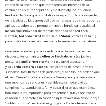
criterio de la institución que representa los intereses de la
comunidad en el Poder Judicial. Y sin duda alguna influencia
tendrá en la Corte que, con distinta integración, decida respecto
de la justicia de la responsabilidad penal asignada y de las penas
aplicadas, sobre todo porque el ministro brindó su respaldo al
mecanismo innovador de reenvío diseñado por
Antonio
Gandur
,
Antonio Estofán
y
Claudia Sbdar
, vocales de la CSJT,
para posibilitar la revisión amplia de la sentencia condenatoria.
Conviene recordar que, al revertir la absolución que habían
dispuesto los camaristas
Alberto Piedrabuena
(se jubiló a
posteriori),
Emilio Herrera Molina
(se jubiló a posteriori)
y
Eduardo Romero Lascano
(con proceso de destitución en
suspenso) tras 10 meses de juicio oral, el alto tribunal ordenó que
el caso “Verón” vuelva a la Cámara Penal para que sea esta la
que imponga las sanciones y establezca la modalidad de
cumplimiento. Gandur, Estofán y Sbdar dijeron que ese trámite
habilitaba a los imputados para presentar el nuevo recurso de
casación que somete a la condena (que revoca una absolución) al
“doble conforme”, estándar exigido por la Corte Interamericana