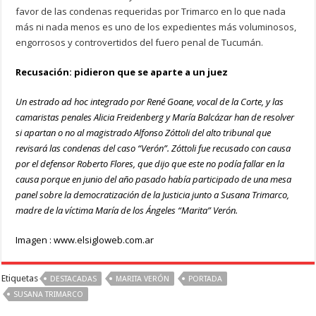
favor de las condenas requeridas por Trimarco en lo que nada
más ni nada menos es uno de los expedientes más voluminosos,
engorrosos y controvertidos del fuero penal de Tucumán.
Recusación: pidieron que se aparte a un juez
Un estrado ad hoc integrado por René Goane, vocal de la Corte, y las
camaristas penales Alicia Freidenberg y María Balcázar han de resolver
si apartan o no al magistrado Alfonso Zóttoli del alto tribunal que
revisará las condenas del caso “Verón”. Zóttoli fue recusado con causa
por el defensor Roberto Flores, que dijo que este no podía fallar en la
causa porque en junio del año pasado había participado de una mesa
panel sobre la democratización de la Justicia junto a Susana Trimarco,
madre de la víctima María de los Ángeles “Marita” Verón.
Imagen : www.elsigloweb.com.ar
Etiquetas
DESTACADAS
MARITA VERÓN
PORTADA
SUSANA TRIMARCO