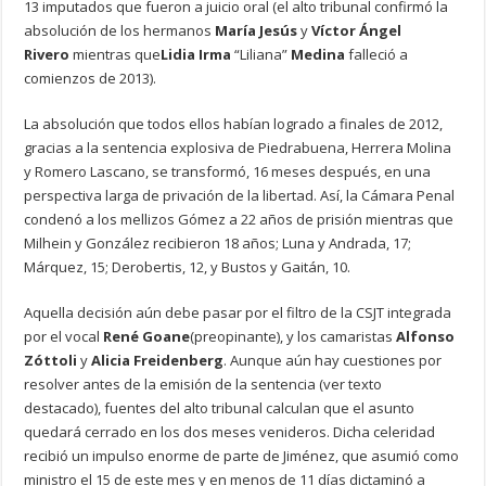
13 imputados que fueron a juicio oral (el alto tribunal confirmó la
absolución de los hermanos
María Jesús
y
Víctor Ángel
Rivero
mientras que
Lidia Irma
“Liliana”
Medina
falleció a
comienzos de 2013).
La absolución que todos ellos habían logrado a finales de 2012,
gracias a la sentencia explosiva de Piedrabuena, Herrera Molina
y Romero Lascano, se transformó, 16 meses después, en una
perspectiva larga de privación de la libertad. Así, la Cámara Penal
condenó a los mellizos Gómez a 22 años de prisión mientras que
Milhein y González recibieron 18 años; Luna y Andrada, 17;
Márquez, 15; Derobertis, 12, y Bustos y Gaitán, 10.
Aquella decisión aún debe pasar por el filtro de la CSJT integrada
por el vocal
René Goane
(preopinante), y los camaristas
Alfonso
Zóttoli
y
Alicia Freidenberg
. Aunque aún hay cuestiones por
resolver antes de la emisión de la sentencia (ver texto
destacado), fuentes del alto tribunal calculan que el asunto
quedará cerrado en los dos meses venideros. Dicha celeridad
recibió un impulso enorme de parte de Jiménez, que asumió como
ministro el 15 de este mes y en menos de 11 días dictaminó a