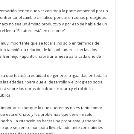
ersación tienen que ver con toda la parte ambiental por un
enfrentar el cambio climático, pensar en zonas protegidas,
haco no sea un ámbito productivo y por eso se habla de un
 lema “El futuro está en el monte”.
 muy importante que se tocará, no solo en términos de
 sino también la relación de los pobladores con las dos
 del Bermejo –apuntó-, habrá una mesa para cada uno de
sa que tocará la equidad de género, la igualdad en toda la
s las edades, “para que el desarrollo y el progreso social
irá sobre las obras de infraestructura y el rol de la
ública.
a importancia porque lo que queremos no es tanto tomar
e esta el Chaco y los problemas que tiene, ni solo
hecho. La intención es hacer una propuesta, generar la
o que sea en común para llevarla adelante con quienes