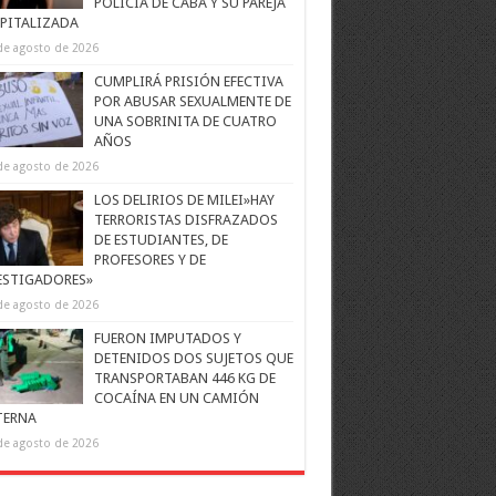
POLICÍA DE CABA Y SU PAREJA
PITALIZADA
de agosto de 2026
CUMPLIRÁ PRISIÓN EFECTIVA
POR ABUSAR SEXUALMENTE DE
UNA SOBRINITA DE CUATRO
AÑOS
de agosto de 2026
LOS DELIRIOS DE MILEI»HAY
TERRORISTAS DISFRAZADOS
DE ESTUDIANTES, DE
PROFESORES Y DE
ESTIGADORES»
de agosto de 2026
FUERON IMPUTADOS Y
DETENIDOS DOS SUJETOS QUE
TRANSPORTABAN 446 KG DE
COCAÍNA EN UN CAMIÓN
TERNA
de agosto de 2026