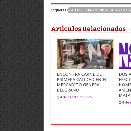
Etiquetas
4° ENCUENTRO MUNDIAL DEL GRAN C
Artículos Relacionados
ENCONTRÁ CARNE DE
DOS 
PRIMERA CALIDAD EN EL
EFECT
MERCADITO GENERAL
HOMB
BELGRANO
AMEN
MATAR
4 de agosto de 2026
4 de 