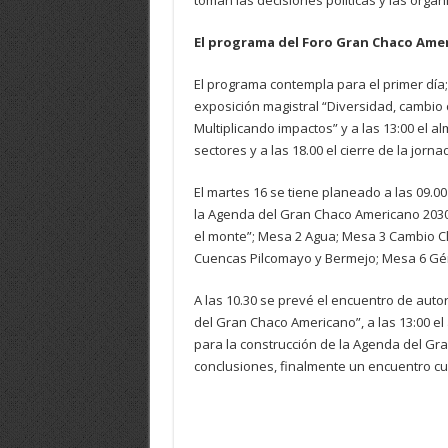
toman las decisiones políticas y las organi
El programa del Foro Gran Chaco Ame
El programa contempla para el primer día; 
exposición magistral “Diversidad, cambio c
Multiplicando impactos” y a las 13:00 el al
sectores y a las 18.00 el cierre de la jorna
El martes 16 se tiene planeado a las 09.0
la Agenda del Gran Chaco Americano 2030
el monte”; Mesa 2 Agua; Mesa 3 Cambio C
Cuencas Pilcomayo y Bermejo; Mesa 6 Géner
A las 10.30 se prevé el encuentro de auto
del Gran Chaco Americano”, a las 13:00 el
para la construcción de la Agenda del Gran
conclusiones, finalmente un encuentro cul