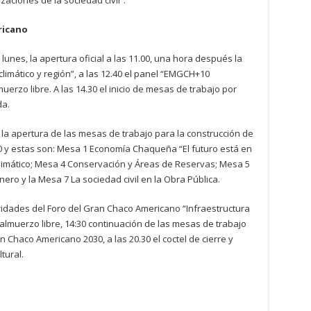
zaciones de la sociedad civil”.
ricano
lunes, la apertura oficial a las 11.00, una hora después la
limático y región”, a las 12.40 el panel “EMGCH+10
muerzo libre. A las 14.30 el inicio de mesas de trabajo por
da.
0 la apertura de las mesas de trabajo para la construcción de
 y estas son: Mesa 1 Economía Chaqueña “El futuro está en
limático; Mesa 4 Conservación y Áreas de Reservas; Mesa 5
o y la Mesa 7 La sociedad civil en la Obra Pública.
ridades del Foro del Gran Chaco Americano “Infraestructura
 almuerzo libre, 14:30 continuación de las mesas de trabajo
 Chaco Americano 2030, a las 20.30 el coctel de cierre y
tural.