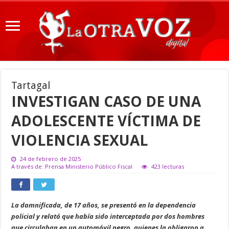
Tartagal
INVESTIGAN CASO DE UNA
ADOLESCENTE VÍCTIMA DE
VIOLENCIA SEXUAL
24 de febrero de 2025
A través de: Prensa Ministerio Público Fiscal
423 lecturas
La damnificada, de 17 años, se presentó en la dependencia
policial y relató que había sido interceptada por dos hombres
que circulaban en un automóvil negro, quienes la obligaron a