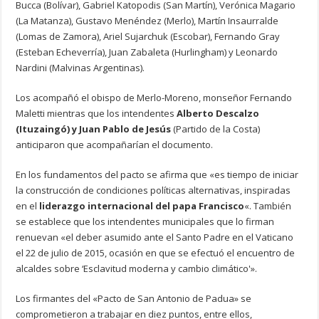
Bucca (Bolívar), Gabriel Katopodis (San Martín), Verónica Magario
(La Matanza), Gustavo Menéndez (Merlo), Martín Insaurralde
(Lomas de Zamora), Ariel Sujarchuk (Escobar), Fernando Gray
(Esteban Echeverría), Juan Zabaleta (Hurlingham) y Leonardo
Nardini (Malvinas Argentinas).
Los acompañó el obispo de Merlo-Moreno, monseñor Fernando
Maletti mientras que los intendentes
Alberto Descalzo
(Ituzaingó) y Juan Pablo de Jesús
(Partido de la Costa)
anticiparon que acompañarían el documento.
En los fundamentos del pacto se afirma que «es tiempo de iniciar
la construcción de condiciones políticas alternativas, inspiradas
en el
liderazgo internacional del papa Francisco
«. También
se establece que los intendentes municipales que lo firman
renuevan «el deber asumido ante el Santo Padre en el Vaticano
el 22 de julio de 2015, ocasión en que se efectuó el encuentro de
alcaldes sobre ‘Esclavitud moderna y cambio climático'».
Los firmantes del «Pacto de San Antonio de Padua» se
comprometieron a trabajar en diez puntos, entre ellos,