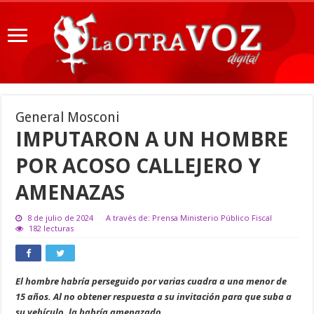
General Mosconi
IMPUTARON A UN HOMBRE
POR ACOSO CALLEJERO Y
AMENAZAS
8 de julio de 2024
A través de: Prensa Ministerio Público Fiscal
182 lecturas
El hombre habría perseguido por varias cuadra a una menor de
15 años. Al no obtener respuesta a su invitación para que suba a
su vehículo, la habría amenazado.