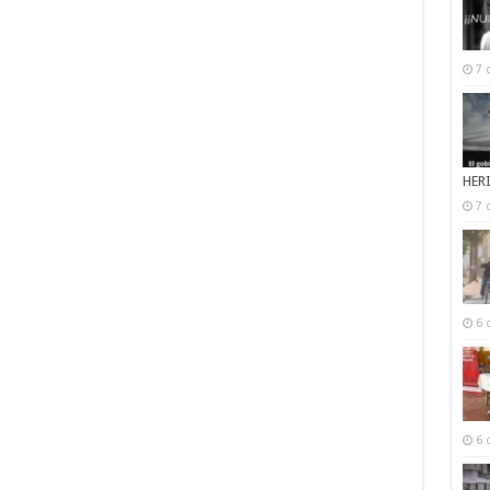
7 
HER
7 
6 
6 