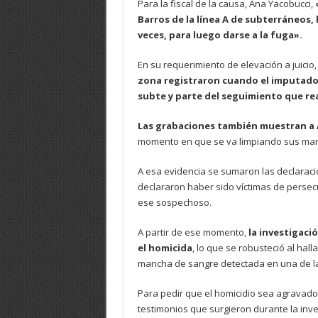
Para la fiscal de la causa, Ana Yacobucci,
Barros de la lí­nea A de subterráneos, 
veces, para luego darse a la fuga».
En su requerimiento de elevación a juicio,
zona registraron cuando el imputado 
subte y parte del seguimiento que re
Las grabaciones también muestran a 
momento en que se va limpiando sus man
A esa evidencia se sumaron las declaracio
declararon haber sido ví­ctimas de perse
ese sospechoso.
A partir de ese momento,
la investigaci
el homicida
, lo que se robusteció al hal
mancha de sangre detectada en una de las 
Para pedir que el homicidio sea agravad
testimonios que surgieron durante la inve