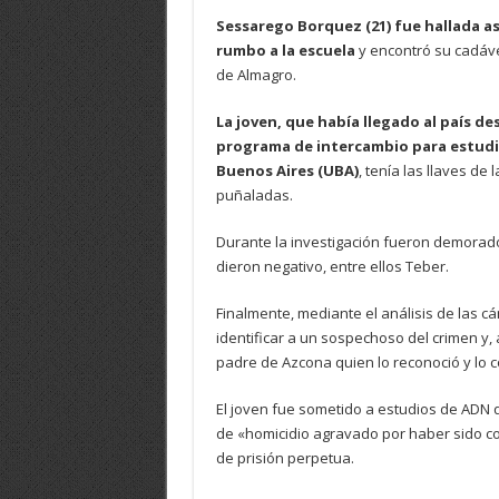
Sessarego Borquez (21) fue hallada ase
rumbo a la escuela
y encontró su cadáver
de Almagro.
La joven, que había llegado al paí­s d
programa de intercambio para estudia
Buenos Aires (UBA)
, tenía las llaves d
puñaladas.
Durante la investigación fueron demorad
dieron negativo, entre ellos Teber.
Finalmente, mediante el análisis de las 
identificar a un sospechoso del crimen y, 
padre de Azcona quien lo reconoció y lo co
El joven fue sometido a estudios de ADN 
de «homicidio agravado por haber sido c
de prisión perpetua.