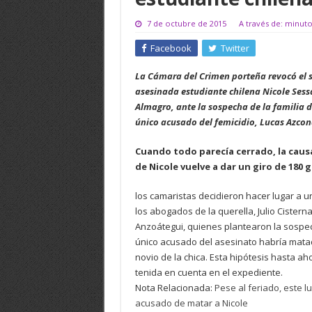
7 de octubre de 2015
A través de: minut
Facebook
Twitter
La Cámara del Crimen porteña revocó el s
asesinada estudiante chilena Nicole Sess
Almagro, ante la sospecha de la familia 
único acusado del femicidio, Lucas Azcon
Cuando todo parecía cerrado, la causa
de Nicole vuelve a dar un giro de 180 
los camaristas decidieron hacer lugar a 
los abogados de la querella, Julio Cisterna
Anzoátegui, quienes plantearon la sospe
único acusado del asesinato habría mata
novio de la chica. Esta hipótesis hasta ah
tenida en cuenta en el expediente.
Nota Relacionada:
Pese al feriado, este l
acusado de matar a Nicole