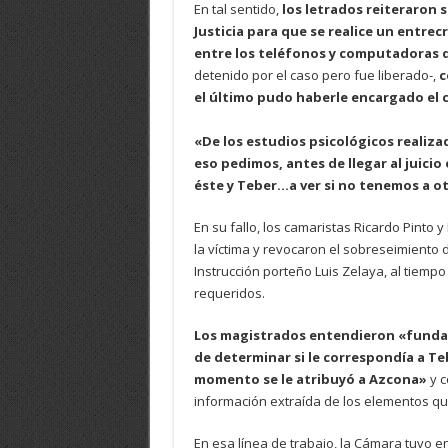
En tal sentido,
los letrados reiteraron s
Justicia para que se realice un entre
entre los teléfonos y computadoras de
detenido por el caso pero fue liberado-,
c
el último pudo haberle encargado el 
«De los estudios psicológicos realizad
eso pedimos, antes de llegar al juicio
éste y Teber…a ver si no tenemos a o
En su fallo, los camaristas Ricardo Pinto 
la víctima y revocaron el sobreseimiento 
Instrucción porteño Luis Zelaya, al tiemp
requeridos.
Los magistrados entendieron «fundame
de determinar si le correspondía a Teb
momento se le atribuyó a Azcona»
y c
información extraída de los elementos q
En esa línea de trabajo, la Cámara tuvo 