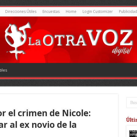
Direcciones Útiles
Encuestas
Home
Login Customizer
Publicida
iles
or el crimen de Nicole:
Últi
r al ex novio de la
a