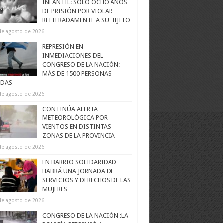
INFANTIL: SOLO OCHO AÑOS
DE PRISIÓN POR VIOLAR
REITERADAMENTE A SU HIJITO
de agosto de 2026
REPRESIÓN EN
INMEDIACIONES DEL
CONGRESO DE LA NACIÓN:
MÁS DE 1500 PERSONAS
IDAS
de agosto de 2026
CONTINÚA ALERTA
METEOROLÓGICA POR
VIENTOS EN DISTINTAS
ZONAS DE LA PROVINCIA
de agosto de 2026
EN BARRIO SOLIDARIDAD
HABRÁ UNA JORNADA DE
SERVICIOS Y DERECHOS DE LAS
MUJERES
de agosto de 2026
CONGRESO DE LA NACIÓN :LA