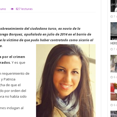
ouno
827 lecturas
7 
obreseimiento del ciudadano turco, ex novio de la
arego Borquez, apuñalada en julio de 2014 en el barrio de
de la víctima de que pudo haber contratado como sicario al
HER
a.
7 
 por el crimen
grados.
Y es que
un requerimiento de
6 
 y Patricia
cha de que el
do por orden del
ora no había sido
6 
unes indagan al