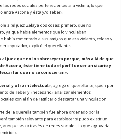
 las redes sociales pertenecientes a la víctima, lo que
 entre Azcona y ésta y/o Teber».
e a (el juez) Zelaya dos cosas: primero, que no
ro, ya que había elementos que lo vinculaban
le había comentado a sus amigos que era violento, celoso y
imer imputado», explicó el querellante.
al juez que no lo sobreseyera porque, más allá de que
e Azcona, éste tiene todo el perfil de ser un sicario y
escartar que no se conocieran»
.
erial y otro intelectual»
, agregó el querellante, quien por
ento de Teber y «necesario» analizar elementos
ciales con el fin de ratificar o descartar una vinculación.
rte de la querella también fue ahora ordenado por la
será también relevante para establecer si pudo existir un
, aunque sea a través de redes sociales, lo que agravaría
femicidio.