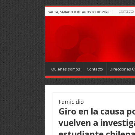
Contacto
SALTA, SÁBADO 8 DE AGOSTO DE 2026
Quiénes somos
Contacto
Direcciones Út
Femicidio
Giro en la causa p
vuelven a investiga
estudiante chilen