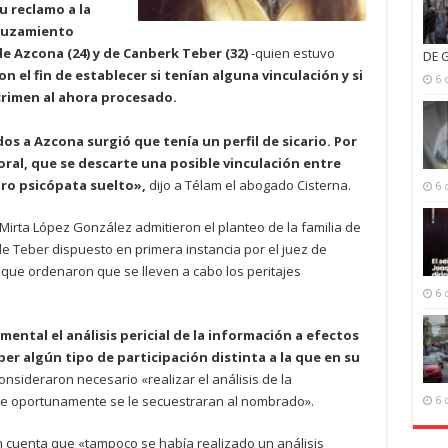
u reclamo a la
cruzamiento
 Azcona (24) y de Canberk Teber (32)
-quien estuvo
DE 
on el fin de establecer si tenían alguna vinculación y si
6 
crimen al ahora procesado.
os a Azcona surgió que tenía un perfil de sicario. Por
 oral, que se descarte una posible vinculación entre
tro psicópata suelto»,
dijo a Télam el abogado Cisterna.
6 
y Mirta López González admitieron el planteo de la familia de
de Teber dispuesto en primera instancia por el juez de
o que ordenaron que se lleven a cabo los peritajes
6 
ntal el análisis pericial de la información a efectos
er algún tipo de participación distinta a la que en su
onsideraron necesario «realizar el análisis de la
ue oportunamente se le secuestraran al nombrado».
6 
en cuenta que «tampoco se había realizado un análisis