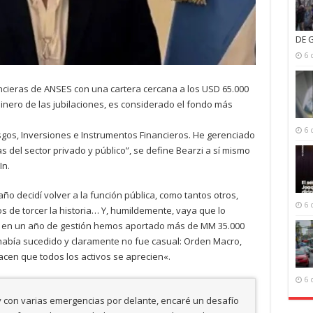
DE 
6 
ancieras de ANSES con una cartera cercana a los USD 65.000
dinero de las jubilaciones, es considerado el fondo más
6 
sgos, Inversiones e Instrumentos Financieros. He gerenciado
 del sector privado y público”, se define Bearzi a sí mismo
In.
ño decidí volver a la función pública, como tantos otros,
6 
s de torcer la historia… Y, humildemente, vaya que lo
,
en un año de gestión hemos aportado más de MM 35.000
 había sucedido y claramente no fue casual: Orden Macro,
acen que todos los activos se aprecien«.
6 
 y con varias emergencias por delante, encaré un desafío