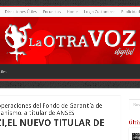
Direcciones Útiles
Encuestas
Home
Login Customizer
Publicidad
iles
operaciones del Fondo de Garantía de
ganismo. a titular de ANSES
,EL NUEVO TITULAR DE
Últi