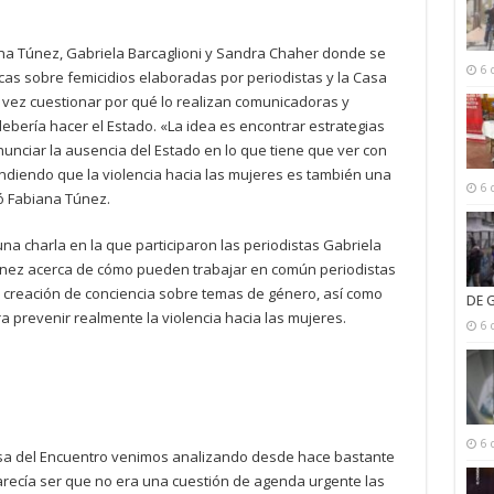
ana Túnez, Gabriela Barcaglioni y Sandra Chaher donde se
6 
cas sobre femicidios elaboradas por periodistas y la Casa
a vez cuestionar por qué lo realizan comunicadoras y
 debería hacer el Estado. «La idea es encontrar estrategias
unciar la ausencia del Estado en lo que tiene que ver con
tendiendo que la violencia hacia las mujeres es también una
6 
 Fabiana Túnez.
una charla en la que participaron las periodistas Gabriela
únez acerca de cómo pueden trabajar en común periodistas
la creación de conciencia sobre temas de género, así como
DE 
a prevenir realmente la violencia hacia las mujeres.
6 
6 
Casa del Encuentro venimos analizando desde hace bastante
recía ser que no era una cuestión de agenda urgente las