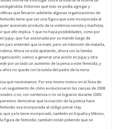
ociedad misma de investigar sobre la vida de la victima de
nvestigándola. Entonces qué más se podía agregar y
líticas que llevaron adelante algunas organizaciones de
emicidio tiene que ser una figura que este incorporada al
uier asesinato producto de la violencia sexista y machista,
or que ello implica. Y que no haya posibilidades, como por
en Jujuy, que fue asesinada por su marido luego de
ñor juez entendió que la mató, pero sin intención de matarla,
condena. Ahora se está apelando, ahora con la familia
ganización, vamos a generar una acción en Jujuy y otra
pedir por un lado un aumento de la pena a este femicida, y
os años no quede con la tutela del padre de la nena.
sticia que necesitamos. Por ese mismo motivo en el Área de
ce un seguimiento de cómo evolucionaron las causas de 2008
eviados o no, con sentencia o no se lograron durante 2009.
eremos demostrar que la inacción de la justicia hace
 femicidio sea incorporada al código penal. Hay
 que ya lo tiene incorporado, también en España y México,
a figura de femicidio, también están pidiendo que se