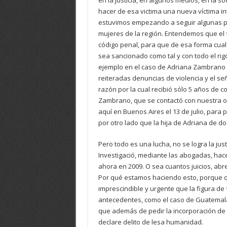
en la justicia, en algunos medios, en la s
hacer de esa victima una nueva víctima i
estuvimos empezando a seguir algunas po
mujeres de la región. Entendemos que el f
código penal, para que de esa forma cualq
sea sancionado como tal y con todo el rig
ejemplo en el caso de Adriana Zambrano 
reiteradas denuncias de violencia y el se
razón por la cual recibió sólo 5 años de 
Zambrano, que se contactó con nuestra or
aquí en Buenos Aires el 13 de julio, para 
por otro lado que la hija de Adriana de d
Pero todo es una lucha, no se logra la ju
Investigació, mediante las abogadas, ha
ahora en 2009. O sea cuantos juicios, abr
Por qué estamos haciendo esto, porque qu
imprescindible y urgente que la figura de
antecedentes, como el caso de Guatemala,
que además de pedir la incorporación de l
declare delito de lesa humanidad.