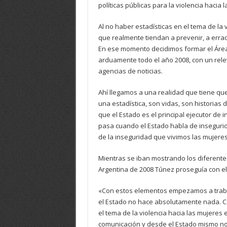
políticas públicas para la violencia hacia 
Al no haber estadísticas en el tema de la v
que realmente tiendan a prevenir, a errad
En ese momento decidimos formar el Área 
arduamente todo el año 2008, con un rel
agencias de noticias.
Ahí llegamos a una realidad que tiene q
una estadística, son vidas, son historias
que el Estado es el principal ejecutor de 
pasa cuando el Estado habla de insegurid
de la inseguridad que vivimos las mujeres
Mientras se iban mostrando los diferentes
Argentina de 2008 Túnez proseguía con el
«Con estos elementos empezamos a traba
el Estado no hace absolutamente nada. C
el tema de la violencia hacia las mujere
comunicación y desde el Estado mismo n