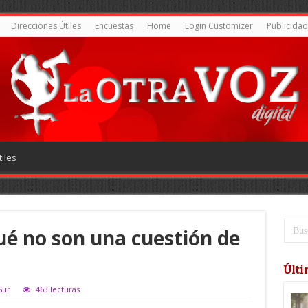
Direcciones Útiles
Encuestas
Home
Login Customizer
Publicidad
iles
ué no son una cuestión de
Últi
Sur
463 lecturas