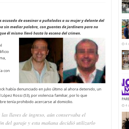
s acusado de asesinar a puñaladas a su mujer y delante del
ma sin mediar palabra, con guantes de jardinero para no
 que él mismo llevó hasta la escena del crimen.
4 
el
ficio
ima,
ía con
ck había denunciado en julio último al ahora detenido, un
pez Rossi (53), por violencia familiar, por lo que
PAR
e tenía prohibido acercarse al domicilio.
4 
las llaves de ingreso, aún conservaba el
ón del garaje y esta mañana decidió utilizarlo