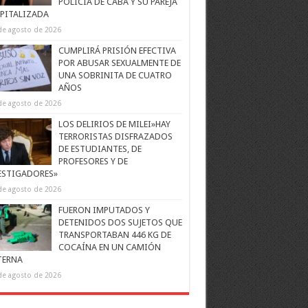
POLICÍA DE CABA Y SU PAREJA
PITALIZADA
de agosto de 2026
CUMPLIRÁ PRISIÓN EFECTIVA
POR ABUSAR SEXUALMENTE DE
UNA SOBRINITA DE CUATRO
AÑOS
de agosto de 2026
LOS DELIRIOS DE MILEI»HAY
TERRORISTAS DISFRAZADOS
DE ESTUDIANTES, DE
PROFESORES Y DE
ESTIGADORES»
de agosto de 2026
FUERON IMPUTADOS Y
DETENIDOS DOS SUJETOS QUE
TRANSPORTABAN 446 KG DE
COCAÍNA EN UN CAMIÓN
TERNA
de agosto de 2026