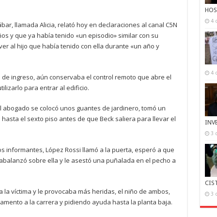
HOS
4 
ar, llamada Alicia, relató hoy en declaraciones al canal C5N
s y que ya había tenido «un episodio» similar con su
ver al hijo que había tenido con ella durante «un año y
4 
 de ingreso, aún conservaba el control remoto que abre el
lizarlo para entrar al edificio.
 el abogado se colocó unos guantes de jardinero, tomó un
 hasta el sexto piso antes de que Beck saliera para llevar el
INV
3 
los informantes, López Rossi llamó a la puerta, esperó a que
e abalanzó sobre ella y le asestó una puñalada en el pecho a
CIS
 la víctima y le provocaba más heridas, el niño de ambos,
3 
tamento a la carrera y pidiendo ayuda hasta la planta baja.