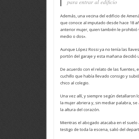
para entrar al edificio
Además, una vecina del edificio de Amenáb
que conoce al imputado desde hace 18 año
anterior mujer, quien también le prohibió 
medio o dos».
Aunque López Rossi ya no tenía las llaves
portón del garaje y esta mañana decidió uti
De acuerdo con el relato de las fuentes,
cuchillo que había llevado consigo y subió
chico al colegio.
Una vez allí, y siempre según detallaron 
la mujer abriera y, sin mediar palabra, s
la altura del corazón.
Mientras el abogado atacaba en el suelo a
testigo de toda la escena, salió del depar