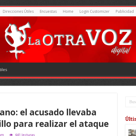
Direcciones Útiles
Encuestas
Home
Login Customizer
Publicidad
iles
ano: el acusado llevaba
Últi
llo para realizar el ataque
lam
641 lecturas