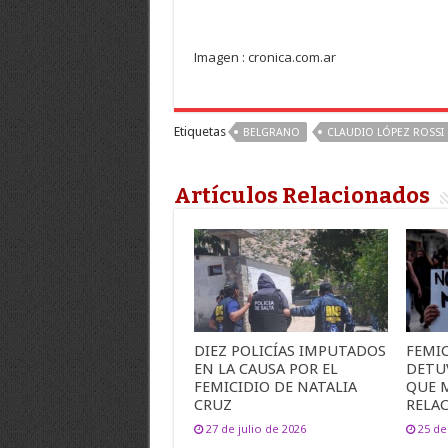
Imagen : cronica.com.ar
Etiquetas
BELGRANO
CLAUDIO LÓPEZ ROSSI
Artículos Relacionados
DIEZ POLICÍAS IMPUTADOS
FEMIC
EN LA CAUSA POR EL
DETU
FEMICIDIO DE NATALIA
QUE 
CRUZ
RELA
27 de julio de 2026
25 de