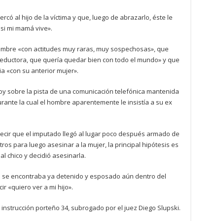
cercó al hijo de la víctima y que, luego de abrazarlo, éste le
si mi mamá vive».
hombre «con actitudes muy raras, muy sospechosas», que
eductora, que quería quedar bien con todo el mundo» y que
ia «con su anterior mujer».
oy sobre la pista de una comunicación telefónica mantenida
rante la cual el hombre aparentemente le insistía a su ex
decir que el imputado llegó al lugar poco después armado de
tros para luego asesinar a la mujer, la principal hipótesis es
al chico y decidió asesinarla.
ra se encontraba ya detenido y esposado aún dentro del
r «quiero ver a mi hijo».
nstrucción porteño 34, subrogado por el juez Diego Slupski.