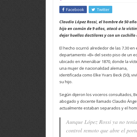
Facebook
Twitter
Claudio López Rossi, el hombre de 50 año
hijo en común de 9 años, atacó a la vícti
dejar huellas dactilares y con un cuchillo
El hecho ocurrió alrededor de las 7.30 en 
departamento «B» del sexto piso de un edi
ubicado en Amenábar 1870, donde la víct
una mujer de nacionalidad alemana,
identificada como Elke Yvars Beck (50), viv
su hijo.
Según dijeron los voceros consultados, Be
abogado y docente llamado Claudio Ángel Ló
actualmente estaban separados y el hombr
Aunque López Rossi ya no tenía 
control remoto que abre el port