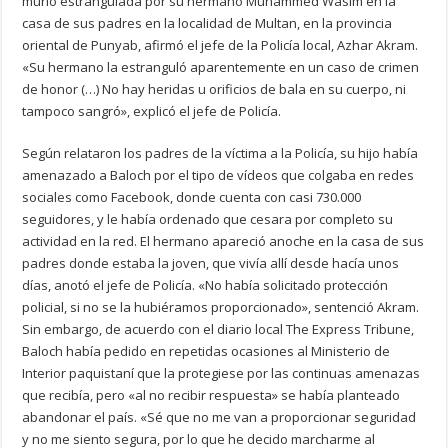
murió estrangulada por su hermano Muhammed Wasim en la
casa de sus padres en la localidad de Multan, en la provincia
oriental de Punyab, afirmó el jefe de la Policía local, Azhar Akram.
«Su hermano la estranguló aparentemente en un caso de crimen
de honor (…) No hay heridas u orificios de bala en su cuerpo, ni
tampoco sangró», explicó el jefe de Policía.
Según relataron los padres de la víctima a la Policía, su hijo había
amenazado a Baloch por el tipo de vídeos que colgaba en redes
sociales como Facebook, donde cuenta con casi 730.000
seguidores, y le había ordenado que cesara por completo su
actividad en la red. El hermano apareció anoche en la casa de sus
padres donde estaba la joven, que vivía allí desde hacía unos
días, anotó el jefe de Policía. «No había solicitado protección
policial, si no se la hubiéramos proporcionado», sentenció Akram.
Sin embargo, de acuerdo con el diario local The Express Tribune,
Baloch había pedido en repetidas ocasiones al Ministerio de
Interior paquistaní que la protegiese por las continuas amenazas
que recibía, pero «al no recibir respuesta» se había planteado
abandonar el país. «Sé que no me van a proporcionar seguridad
y no me siento segura, por lo que he decido marcharme al