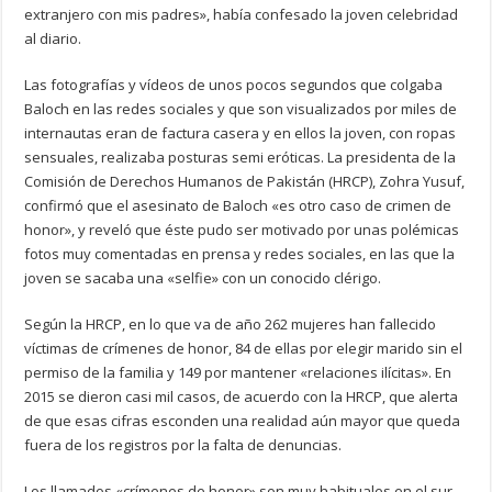
extranjero con mis padres», había confesado la joven celebridad
al diario.
Las fotografías y vídeos de unos pocos segundos que colgaba
Baloch en las redes sociales y que son visualizados por miles de
internautas eran de factura casera y en ellos la joven, con ropas
sensuales, realizaba posturas semi eróticas. La presidenta de la
Comisión de Derechos Humanos de Pakistán (HRCP), Zohra Yusuf,
confirmó que el asesinato de Baloch «es otro caso de crimen de
honor», y reveló que éste pudo ser motivado por unas polémicas
fotos muy comentadas en prensa y redes sociales, en las que la
joven se sacaba una «selfie» con un conocido clérigo.
Según la HRCP, en lo que va de año 262 mujeres han fallecido
víctimas de crímenes de honor, 84 de ellas por elegir marido sin el
permiso de la familia y 149 por mantener «relaciones ilícitas». En
2015 se dieron casi mil casos, de acuerdo con la HRCP, que alerta
de que esas cifras esconden una realidad aún mayor que queda
fuera de los registros por la falta de denuncias.
Los llamados «crímenes de honor» son muy habituales en el sur