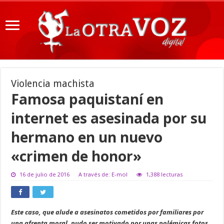
Violencia machista
Famosa paquistaní en
internet es asesinada por su
hermano en un nuevo
«crimen de honor»
16 de julio de 2016
A través de: E-mol
1,388 lecturas
Este caso, que alude a asesinatos cometidos por familiares por
una afrenta moral, pudo ser motivado por unas polémicas fotos