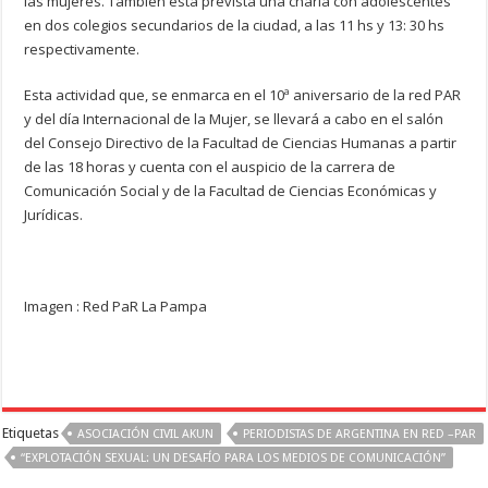
las mujeres. También está prevista una charla con adolescentes
en dos colegios secundarios de la ciudad, a las 11 hs y 13: 30 hs
respectivamente.
Esta actividad que, se enmarca en el 10ª aniversario de la red PAR
y del día Internacional de la Mujer, se llevará a cabo en el salón
del Consejo Directivo de la Facultad de Ciencias Humanas a partir
de las 18 horas y cuenta con el auspicio de la carrera de
Comunicación Social y de la Facultad de Ciencias Económicas y
Jurídicas.
Imagen : Red PaR La Pampa
Etiquetas
ASOCIACIÓN CIVIL AKUN
PERIODISTAS DE ARGENTINA EN RED –PAR
“EXPLOTACIÓN SEXUAL: UN DESAFÍO PARA LOS MEDIOS DE COMUNICACIÓN”