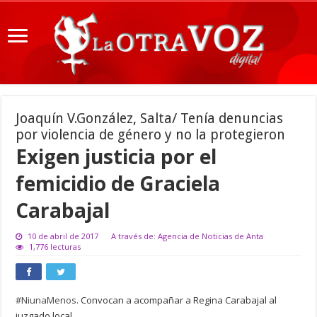
Joaquín V.González, Salta/ Tenía denuncias
por violencia de género y no la protegieron
Exigen justicia por el
femicidio de Graciela
Carabajal
10 de abril de 2017
A través de: Agencia de Noticias de Anta
1,776 lecturas
#
NiunaMenos
. Convocan a acompañar a Regina Carabajal al
juzgado local