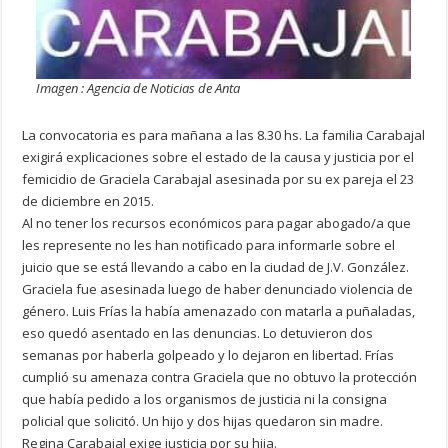
Imagen : Agencia de Noticias de Anta
La convocatoria es para mañana a las 8.30 hs. La familia Carabajal
exigirá explicaciones s
obre el estado de la causa y justicia por el
femicidio de Graciela Carabajal asesinada por su ex pareja el 23
de diciembre en 2015.
Al no tener los recursos económicos para pagar abogado/a que
les represente no les han notificado para informarle sobre el
juicio que se está llevando a cabo en la ciudad de J.V. González.
Graciela fue asesinada luego de haber denunciado violencia de
género. Luis Frías la había amenazado con matarla a puñaladas,
eso quedó asentado en las denuncias. Lo detuvieron dos
semanas por haberla golpeado y lo dejaron en libertad. Frías
cumplió su amenaza contra Graciela que no obtuvo la protección
que había pedido a los organismos de justicia ni la consigna
policial que solicitó. Un hijo y dos hijas quedaron sin madre.
Regina Carabajal exige justicia por su hija.