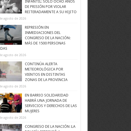
INFANTIL: SOLO OCHO AÑOS
DE PRISIÓN POR VIOLAR
REITERADAMENTE A SU HIJITO
de agosto de 2026
REPRESIÓN EN
INMEDIACIONES DEL
CONGRESO DE LA NACIÓN:
MÁS DE 1500 PERSONAS
IDAS
de agosto de 2026
CONTINÚA ALERTA
METEOROLÓGICA POR
VIENTOS EN DISTINTAS
ZONAS DE LA PROVINCIA
de agosto de 2026
EN BARRIO SOLIDARIDAD
HABRÁ UNA JORNADA DE
SERVICIOS Y DERECHOS DE LAS
MUJERES
de agosto de 2026
CONGRESO DE LA NACIÓN :LA