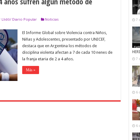
a 4 años sufren algún método de
 Llidó/ Diario Popular
Noticias
7 
El Informe Global sobre Violencia contra Niños,
Niñas y Adolescentes, presentado por UNICEF,
destaca que en Argentina los métodos de
HER
disciplina violenta afectan a 7 de cada 10 nenes de
la franja etaria de 2 a 4 años.
7 
Más »
6 
6 