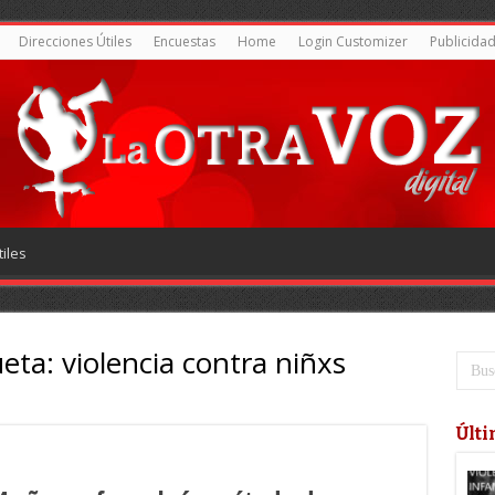
Direcciones Útiles
Encuestas
Home
Login Customizer
Publicida
iles
ueta:
violencia contra niñxs
Últi