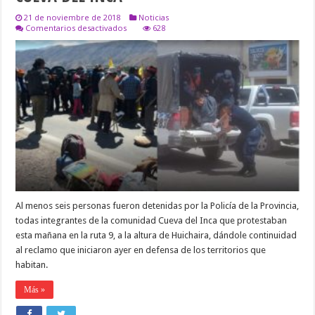
21 de noviembre de 2018
Noticias
en
Comentarios desactivados
628
GERARDO
MORALES
MANDÓ
A
REPRIMIR
A
INTEGRANTES
DE
LA
COMUNIDAD
DE
LA
CUEVA
DEL
INCA
Al menos seis personas fueron detenidas por la Policía de la Provincia,
todas integrantes de la comunidad Cueva del Inca que protestaban
esta mañana en la ruta 9, a la altura de Huichaira, dándole continuidad
al reclamo que iniciaron ayer en defensa de los territorios que
habitan.
Más »