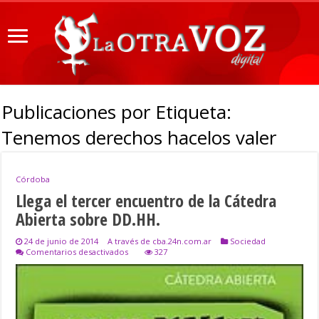
Publicaciones por Etiqueta:
Tenemos derechos hacelos valer
Córdoba
Llega el tercer encuentro de la Cátedra
Abierta sobre DD.HH.
24 de junio de 2014
A través de cba.24n.com.ar
Sociedad
en
Comentarios desactivados
327
Llega
el
tercer
encuentro
de
la