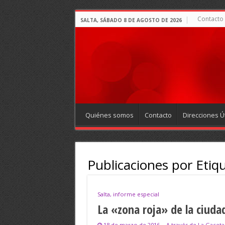
Contacto
SALTA, SÁBADO 8 DE AGOSTO DE 2026
Quiénes somos
Contacto
Direcciones Út
Publicaciones por Etiq
Salta, informe especial
La «zona roja» de la ciudad
18 de marzo de 2016
A través de La Gaceta