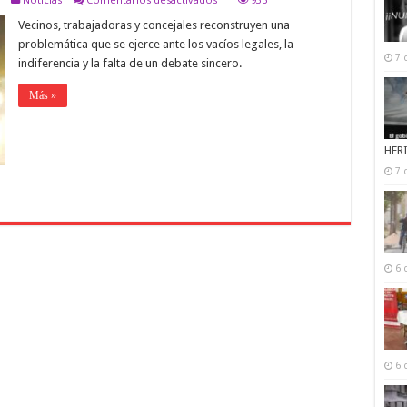
La
Vecinos, trabajadoras y concejales reconstruyen una
«zona
roja»
problemática que se ejerce ante los vacíos legales, la
de
7 
indiferencia y la falta de un debate sincero.
la
ciudad
divide
Más »
a
los
salteños
HER
7 
6 
6 