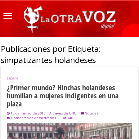
Publicaciones por Etiqueta:
simpatizantes holandeses
España
¿Primer mundo? Hinchas holandeses
humillan a mujeres indigentes en una
plaza
16 de marzo de 2016
A través de UNO
Noticias
en
Comentarios desactivados
746
¿Primer
mundo?
Hinchas
holandeses