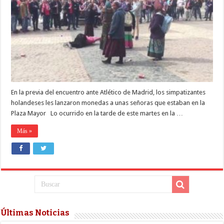
humillan
a
mujeres
indigentes
en
una
plaza
En la previa del encuentro ante Atlético de Madrid, los simpatizantes
holandeses les lanzaron monedas a unas señoras que estaban en la
Plaza Mayor Lo ocurrido en la tarde de este martes en la …
Más »
Últimas Noticias