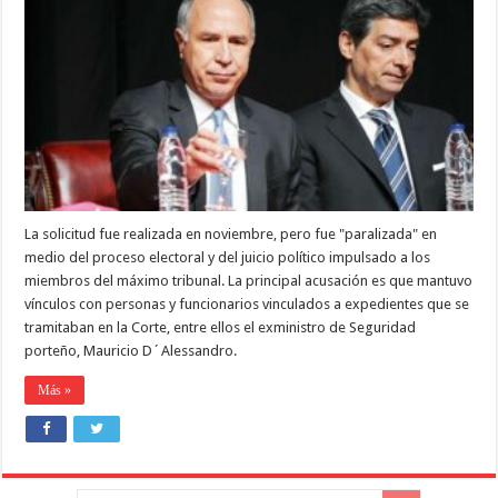
LE
PIDIÓ
AL
PRESIDENTE
DE
LA
CORTE
SUPREMA
ROSATTI,
QUE
DESPLACE
AL
VOCERO
SILVIO
La solicitud fue realizada en noviembre, pero fue "paralizada" en
ROBLES,
POR
medio del proceso electoral y del juicio político impulsado a los
»GRAVES
miembros del máximo tribunal. La principal acusación es que mantuvo
FALTAS
ÉTICAS»
vínculos con personas y funcionarios vinculados a expedientes que se
tramitaban en la Corte, entre ellos el exministro de Seguridad
porteño, Mauricio D´Alessandro.
Más »