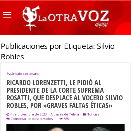
Publicaciones por Etiqueta:
Silvio
Robles
Escándalo cortesano
RICARDO LORENZETTI, LE PIDIÓ AL
PRESIDENTE DE LA CORTE SUPREMA
ROSATTI, QUE DESPLACE AL VOCERO SILVIO
ROBLES, POR »GRAVES FALTAS ÉTICAS»
4 de diciembre de 2023
A través de Télam
Noticias
en
Comentarios desactivados
585
RICARDO
LORENZETTI,