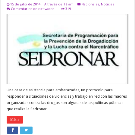
15 de julio de 2014
A través de Télam
Nacionales
,
Noticias
en
Comentarios desactivados
319
Se
llevan
a
cabo
políticas
públicas
para
asistir
y
contener
a
mujeres
en
consumo
problemático
de
sustancias
Una casa de asistencia para embarazadas, un protocolo para
responder a situaciones de violencias y trabajo en red con las madres
organizadas contra las drogas son algunas de las políticas públicas
que realiza la Sedronar. …
Más »