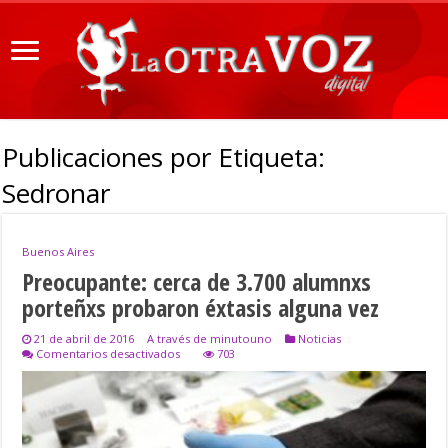
Publicaciones por Etiqueta:
Sedronar
Buenos Aires
Preocupante: cerca de 3.700 alumnxs
porteñxs probaron éxtasis alguna vez
21 de abril de 2016
A través de minutouno
Noticias
en
Comentarios desactivados
703
Preocupante:
cerca
de
3.700
alumnxs
porteñxs