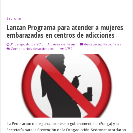
Sedronar
Lanzan Programa para atender a mujeres
embarazadas en centros de adicciones
31 de agosto de 2013
A través de Télam
destacadas
,
Nacionales
en
Comentarios desactivados
4,732
Lanzan
Programa
para
atender
a
mujeres
embarazadas
en
centros
de
adicciones
La Federación de organizaciones no gubenamentales (Fonga) y la
Secretaría para la Prevención de la Drogadicción-Sedronar acordaron