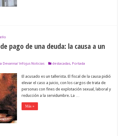
la
“trató
como
una
cosa”
ello
de pago de una deuda: la causa a un
ia Devanna/ Infojus Noticias
destacadas
,
Portada
El acusado es un tallerista. El fiscal de la causa pidió
elevar el caso a juicio, con los cargos de trata de
personas con fines de explotación sexual, laboral y
reducción a la servidumbre. La …
Más »