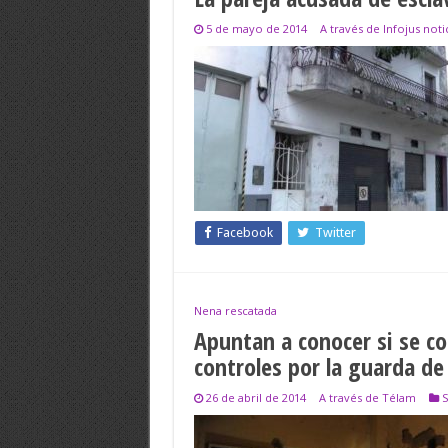
5 de mayo de 2014
A través de Infojus noti
Facebook
Twitter
Nena rescatada
Apuntan a conocer si se co
controles por la guarda de
26 de abril de 2014
A través de Télam
S