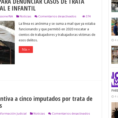
PARA DENUNCIAR CASOS DE TRATA
AL E INFANTIL
en
assone/NA
Noticias
Comentarios desactivados
374
LANZAN
La línea es anónima y se suma a mail que ya estaba
LÍNEA
GRATUITA
funcionando y que permitió en 2020 rescatar a
PARA
cientos de trabajadores y trabajadoras víctimas de
DENUNCIAR
CASOS
esos delitos.
4 
DE
TRATA
Más »
PARA
EXPLOTACIÓN
LABORAL
E
INFANTIL
PAR
ntiva a cinco imputados por trata de
4 
s
en
nformación Judicial
Noticias
Comentarios desactivados
Procesan