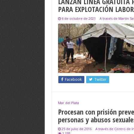
LANZAN LÍNEA GRATUITA 
PARA EXPLOTACIÓN LABOR
6 de octubre de 2021
A través de Martín S
Facebook
Twitter
Mar del Plata
Procesan con prisión preve
personas y abusos sexuale
25 de julio de 2016
A través de Centro de I
1,293