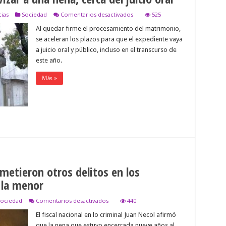
en
cias
Sociedad
Comentarios desactivados
525
La
Al quedar firme el procesamiento del matrimonio,
pareja
acusada
se aceleran los plazos para que el expediente vaya
de
a juicio oral y público, incluso en el transcurso de
esclavizar
a
este año.
una
nena,
Más »
cerca
del
juicio
oral
metieron otros delitos en los
 la menor
en
ociedad
Comentarios desactivados
440
Apuntan
El fiscal nacional en lo criminal Juan Necol afirmó
a
conocer
que la nena que estuvo encerrada nueve años al