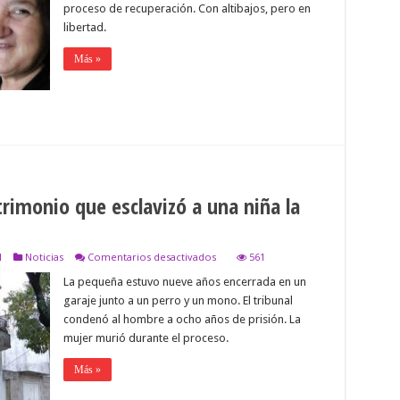
mujer
proceso de recuperación. Con altibajos, pero en
y
libertad.
su
hijo
Más »
que
fueron
encerrados
6
años
en
una
jaula
rimonio que esclavizó a una niña la
en
N
Noticias
Comentarios desactivados
561
Fallo
La pequeña estuvo nueve años encerrada en un
determinó
que
garaje junto a un perro y un mono. El tribunal
el
condenó al hombre a ocho años de prisión. La
matrimonio
que
mujer murió durante el proceso.
esclavizó
a
Más »
una
niña