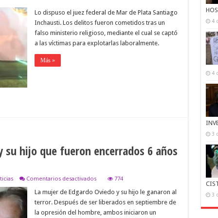
con
HOS
Lo dispuso el juez federal de Mar de Plata Santiago
prisión
preventiva
4 
Inchausti. Los delitos fueron cometidos tras un
a
falso ministerio religioso, mediante el cual se captó
cinco
imputados
a las víctimas para explotarlas laboralmente.
por
trata
Más »
de
personas
4 
y
abusos
sexuales
INV
3 
y su hijo que fueron encerrados 6 años
en
icias
Comentarios desactivados
774
CIS
La
La mujer de Edgardo Oviedo y su hijo le ganaron al
nueva
3 
vida
terror. Después de ser liberados en septiembre de
de
la opresión del hombre, ambos iniciaron un
la