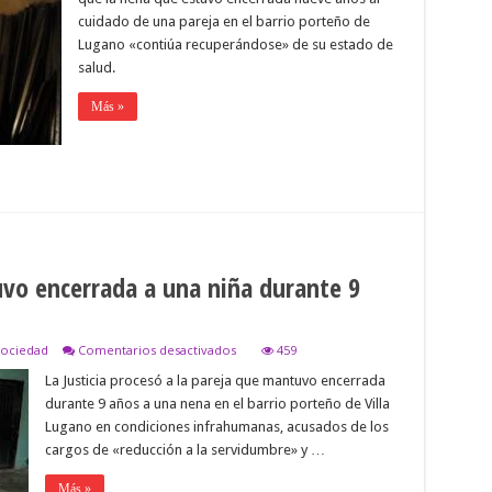
si
cuidado de una pareja en el barrio porteño de
se
cometieron
Lugano «contiúa recuperándose» de su estado de
otros
salud.
delitos
en
Más »
los
controles
por
la
guarda
de
la
menor
uvo encerrada a una niña durante 9
en
ociedad
Comentarios desactivados
459
Procesan
La Justicia procesó a la pareja que mantuvo encerrada
a
la
durante 9 años a una nena en el barrio porteño de Villa
pareja
Lugano en condiciones infrahumanas, acusados de los
que
tuvo
cargos de «reducción a la servidumbre» y …
encerrada
a
Más »