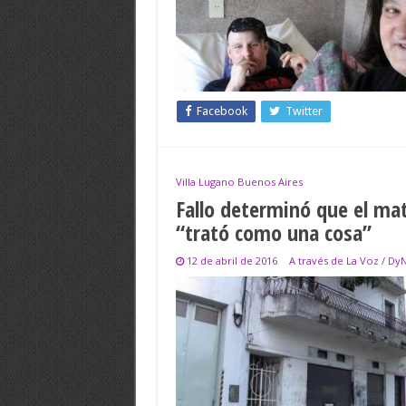
Facebook
Twitter
Villa Lugano Buenos Aires
Fallo determinó que el mat
“trató como una cosa”
12 de abril de 2016
A través de La Voz / Dy