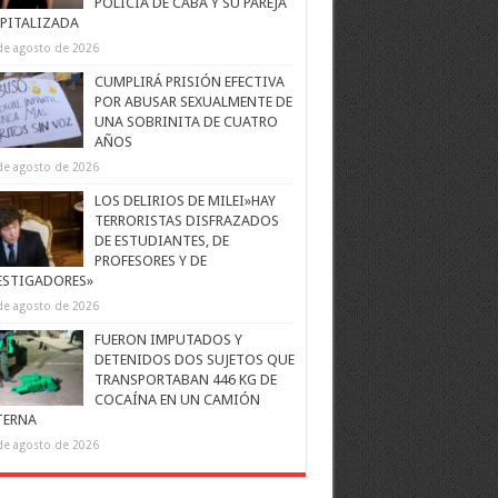
POLICÍA DE CABA Y SU PAREJA
PITALIZADA
de agosto de 2026
CUMPLIRÁ PRISIÓN EFECTIVA
POR ABUSAR SEXUALMENTE DE
UNA SOBRINITA DE CUATRO
AÑOS
de agosto de 2026
LOS DELIRIOS DE MILEI»HAY
TERRORISTAS DISFRAZADOS
DE ESTUDIANTES, DE
PROFESORES Y DE
ESTIGADORES»
de agosto de 2026
FUERON IMPUTADOS Y
DETENIDOS DOS SUJETOS QUE
TRANSPORTABAN 446 KG DE
COCAÍNA EN UN CAMIÓN
TERNA
de agosto de 2026