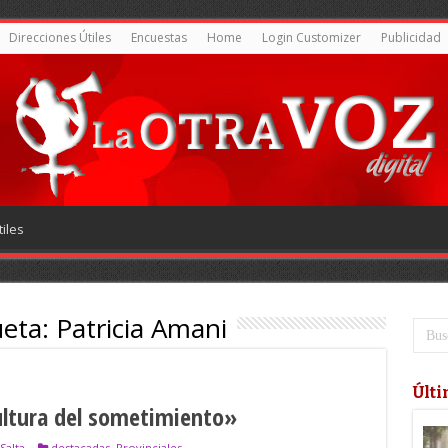
Direcciones Útiles
Encuestas
Home
Login Customizer
Publicidad
iles
ueta:
Patricia Amani
Últi
ultura del sometimiento»
Salta
destacadas
,
Provinciales