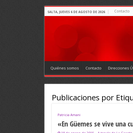
Contacto
SALTA, JUEVES 6 DE AGOSTO DE 2026
Quiénes somos
Contacto
Direcciones Út
Publicaciones por Etiq
Patricia Amani
«En Güemes se vive una c
18 de enero de 2015
A través de La Gaceta 