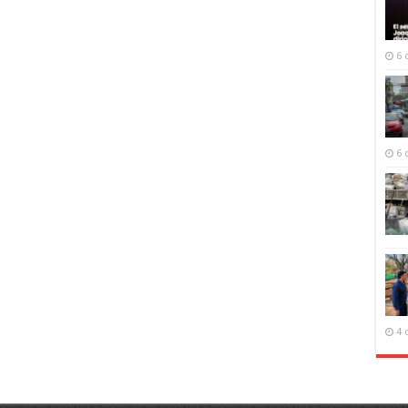
6 
6 
4 