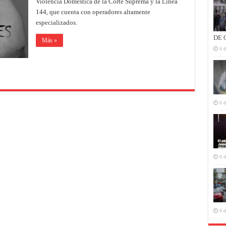
Violencia Doméstica de la Corte Suprema y la Línea
casos
de
144, que cuenta con operadores altamente
violencia
de
especializados.
género
DE 
Más »
6 d
6 d
6 d
6 d