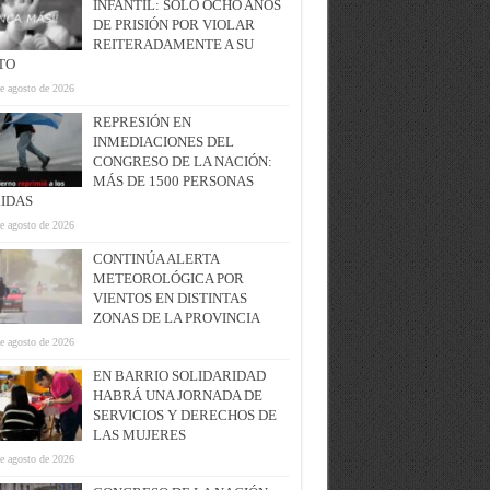
INFANTIL: SOLO OCHO AÑOS
DE PRISIÓN POR VIOLAR
REITERADAMENTE A SU
ITO
e agosto de 2026
REPRESIÓN EN
INMEDIACIONES DEL
CONGRESO DE LA NACIÓN:
MÁS DE 1500 PERSONAS
IDAS
e agosto de 2026
CONTINÚA ALERTA
METEOROLÓGICA POR
VIENTOS EN DISTINTAS
ZONAS DE LA PROVINCIA
e agosto de 2026
EN BARRIO SOLIDARIDAD
HABRÁ UNA JORNADA DE
SERVICIOS Y DERECHOS DE
LAS MUJERES
e agosto de 2026