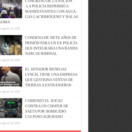
CONGRESO DE LA NACIÓN
:LA POLICÍA REPRIMIÓ A
MANIFESTANTES CON AGUA,
GAS LACRIMÓGENO Y BALAS
GOMA
e agosto de 2026
CONDENA DE SIETE AÑOS DE
PRISIÓN PARA UN EX POLICÍA
QUE INTEGRABA UNA BANDA
NARCOCRIMINAL
e agosto de 2026
EL SENADOR BENEGAS
LYNCH, TIENE UNA EMPRESA
QUE GESTIONA VENTAS DE
TIERRAS A EXTRANJEROS
e agosto de 2026
COMENZÓ EL JUICIO
CONTRA UN CHOFER DE
SAETA POR HOMICIDIO
CULPOSO AGRAVADO
e agosto de 2026