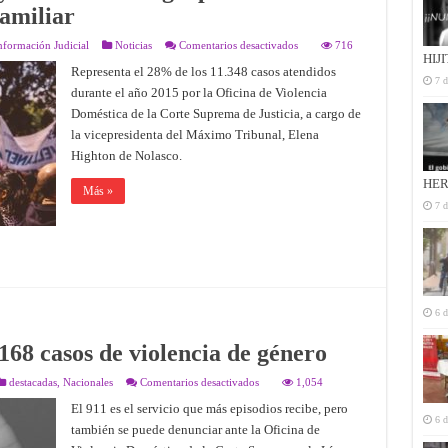
familiar
en
nformación Judicial
Noticias
Comentarios desactivados
716
Las
HIJ
mujeres
Representa el 28% de los 11.348 casos atendidos
de
7 d
durante el año 2015 por la Oficina de Violencia
entre
30
Doméstica de la Corte Suprema de Justicia, a cargo de
y
39
la vicepresidenta del Máximo Tribunal, Elena
años
son
Highton de Nolasco.
el
grupo
HER
más
Más »
afectado
7 d
por
hechos
de
violencia
familiar
6 d
68 casos de violencia de género
en
destacadas
,
Nacionales
Comentarios desactivados
1,054
Cada
hora
El 911 es el servicio que más episodios recibe, pero
se
6 d
también se puede denunciar ante la Oficina de
denuncian
168