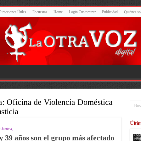
Direcciones Útiles
Encuestas
Home
Login Customizer
Publicidad
Quiénes s
a:
Oficina de Violencia Doméstica
sticia
Últim
Justicia,
y 39 años son el grupo más afectado