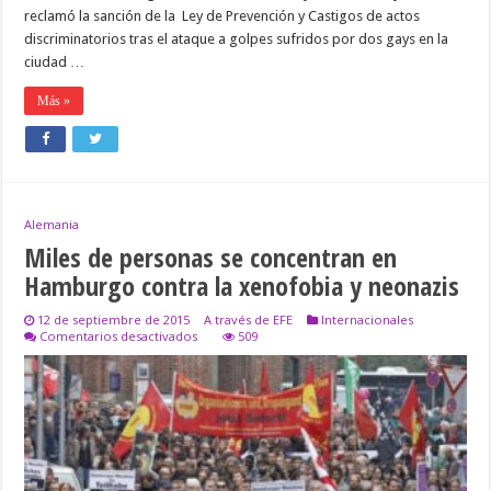
neonazi
reclamó la sanción de la Ley de Prevención y Castigos de actos
discriminatorios tras el ataque a golpes sufridos por dos gays en la
ciudad …
Más »
Alemania
Miles de personas se concentran en
Hamburgo contra la xenofobia y neonazis
12 de septiembre de 2015
A través de EFE
Internacionales
en
Comentarios desactivados
509
Miles
de
personas
se
concentran
en
Hamburgo
contra
la