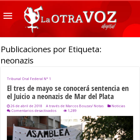
Publicaciones por Etiqueta:
neonazis
Tribunal Oral Federal N° 1
El tres de mayo se conocerá sentencia en
el Juicio a neonazis de Mar del Plata
26 de abril de 2018
A través de Marcos Bouzas/ Notas
Noticias
en
Comentarios desactivados
1,289
El
tres
de
mayo
se
conocerá