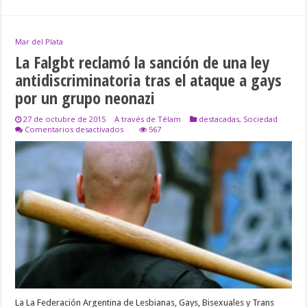
Mar del Plata
La Falgbt reclamó la sanción de una ley
antidiscriminatoria tras el ataque a gays
por un grupo neonazi
27 de octubre de 2015
A través de Télam
destacadas
,
Sociedad
en
Comentarios desactivados
567
La
Falgbt
reclamó
la
sanción
de
una
ley
antidiscriminatoria
tras
el
ataque
a
gays
por
un
La La Federación Argentina de Lesbianas, Gays, Bisexuales y Trans
grupo