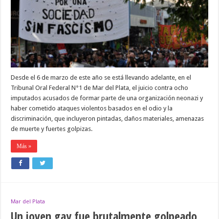
sentencia
en
el
Juicio
a
neonazis
de
Mar
del
Plata
Desde el 6 de marzo de este año se está llevando adelante, en el
Tribunal Oral Federal N°1 de Mar del Plata, el juicio contra ocho
imputados acusados de formar parte de una organización neonazi y
haber cometido ataques violentos basados en el odio y la
discriminación, que incluyeron pintadas, daños materiales, amenazas
de muerte y fuertes golpizas.
Más »
Mar del Plata
Un joven gay fue brutalmente golpeado