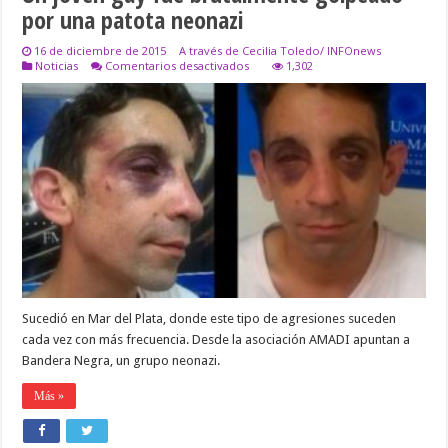
por una patota neonazi
16 de diciembre de 2015
A través de Cecilia Toledo/ INFOnews
en
Noticias
Comentarios desactivados
1,302
Un
joven
gay
fue
brutalmente
golpeado
por
una
patota
neonazi
Sucedió en Mar del Plata, donde este tipo de agresiones suceden
cada vez con más frecuencia. Desde la asociación AMADI apuntan a
Bandera Negra, un grupo neonazi.
Más »