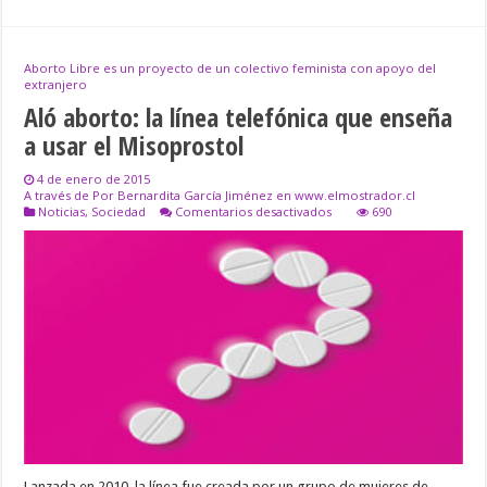
Aborto Libre es un proyecto de un colectivo feminista con apoyo del
extranjero
Aló aborto: la línea telefónica que enseña
a usar el Misoprostol
4 de enero de 2015
A través de Por Bernardita García Jiménez en www.elmostrador.cl
en
Noticias
,
Sociedad
Comentarios desactivados
690
Aló
aborto:
la
línea
telefónica
que
enseña
a
usar
el
Misoprostol
Lanzada en 2010, la línea fue creada por un grupo de mujeres de