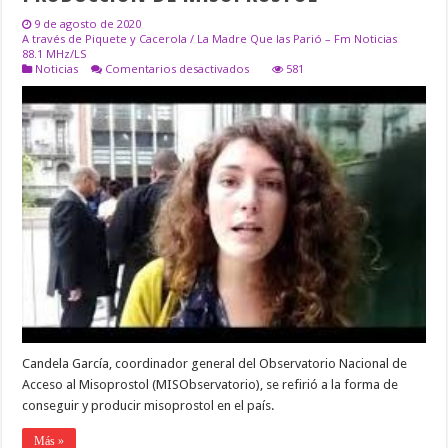
9 de agosto de 2020
A través de Piquete y Cacerola / La Madre Que las Parió – Fm Noticias
88.1 MHz/LS
en
Noticias
Comentarios desactivados
581
PIDEN
INTERVENCIÓN
DEL
ESTADO
EN
LA
PRODUCCIÓN
DE
MISOPROSTOL
Candela García, coordinador general del Observatorio Nacional de
Acceso al Misoprostol (MISObservatorio), se refirió a la forma de
conseguir y producir misoprostol en el país.
Más »