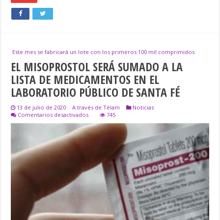
Este mes se fabricará un lote con los primeros 100 mil comprimidos
EL MISOPROSTOL SERÁ SUMADO A LA
LISTA DE MEDICAMENTOS EN EL
LABORATORIO PÚBLICO DE SANTA FÉ
13 de julio de 2020
A través de Télam
Noticias
en
Comentarios desactivados
745
EL
MISOPROSTOL
SERÁ
SUMADO
A
LA
LISTA
DE
MEDICAMENTOS
EN
EL
LABORATORIO
PÚBLICO
DE