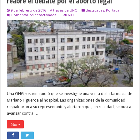
reabre el debate por el aborto legal
9 de febrero de 2016
A través de UNO
destacadas
,
Portada
en
Comentarios desactivados
600
La
denuncia
por
la
compra
de
misoprostol
reabre
el
debate
por
el
aborto
legal
Una ONG rosarina pidió que se investigue una venta de la farmacia de
Mariano Figueroa al hospital. Las organizaciones de la comunidad
respaldaron a su representante y alertaron que, en realidad, se busca
avanzar contra …
Más »