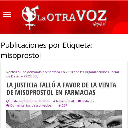
Publicaciones por Etiqueta:
misoprostol
Rechazó una demanda presentada en 2018 por las organizaciones Portal
de Belén y PRODECI,
LA JUSTICIA FALLÓ A FAVOR DE LA VENTA
DE MISOPROSTOL EN FARMACIAS
30 de septiembre de 2025
A través de AI
Noticias
en
Comentarios desactivados
267
LA
JUSTICIA
FALLÓ
A
FAVOR