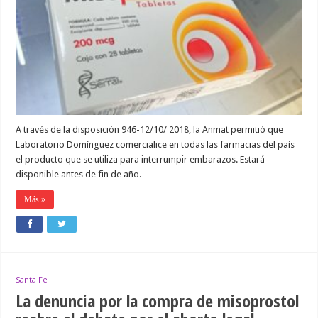
DE
MISOPRO
GINECOL
EN
FARMACIA
A través de la disposición 946-12/10/ 2018, la Anmat permitió que
Laboratorio Domínguez comercialice en todas las farmacias del país
el producto que se utiliza para interrumpir embarazos. Estará
disponible antes de fin de año.
Más »
Santa Fe
La denuncia por la compra de misoprostol