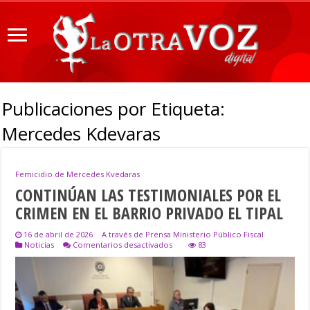
Publicaciones por Etiqueta:
Mercedes Kdevaras
Femicidio de Mercedes Kvedaras
CONTINÚAN LAS TESTIMONIALES POR EL
CRIMEN EN EL BARRIO PRIVADO EL TIPAL
16 de abril de 2026
A través de Prensa Ministerio Público Fiscal
en
Noticias
Comentarios desactivados
83
CONTINÚAN
LAS
TESTIMONIALES
POR
EL
CRIMEN