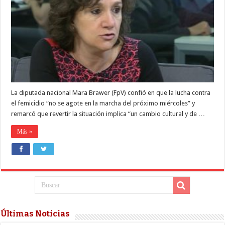
que
terminar
con
la
violencia
de
género
«implica
un
cambio
cultural»
La diputada nacional Mara Brawer (FpV) confió en que la lucha contra
el femicidio “no se agote en la marcha del próximo miércoles” y
remarcó que revertir la situación implica “un cambio cultural y de …
Más »
Últimas Noticias