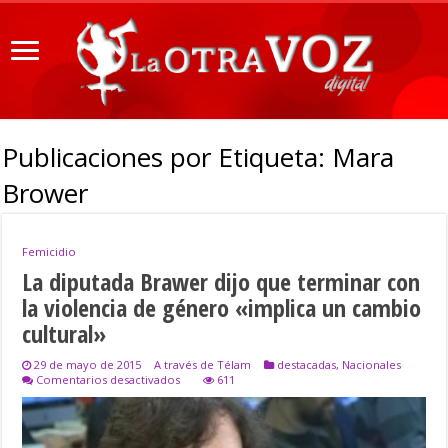
Publicaciones por Etiqueta:
Mara
Brower
Femicidio
La diputada Brawer dijo que terminar con
la violencia de género «implica un cambio
cultural»
29 de mayo de 2015
A través de Télam
destacadas
,
Nacionales
en
Comentarios desactivados
611
La
diputada
Brawer
dijo