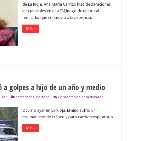
funcionaria
de La Rioja, Ana María Carrizo hizo declaraciones
que
inexplicables en una FM,luego de un brutal
dijo:
«puedo
femicidio que conmovió a la provincia.
comprender
una
Más »
o
dos
puñaladas
a
una
mujer»
ó a golpes a hijo de un año y medio
en
pular
destacadas
,
Portada
Comentarios desactivados
Bestia
asesina:
Ocurrió ayer en La Rioja. El niño sufrió un
padre
mató
traumatismo de cráneo y paro cardiorrespiratorio.
a
golpes
Más »
a
hijo
de