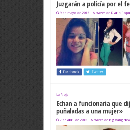
Juzgarán a policía por el f
9 de mayo de 2016
A través de Diario Popu
Facebook
Twitter
La Rioja
Echan a funcionaria que d
puñaladas a una mujer»
7 de abril de 2016
A través de Big Bang Ne