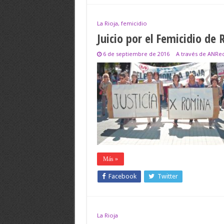
La Rioja, femicidio
Juicio por el Femicidio de
6 de septiembre de 2016
A través de ANRe
Más »
Facebook
Twitter
La Rioja