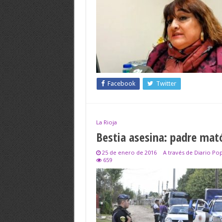
Facebook
Twitter
La Rioja
Bestia asesina: padre mat
25 de enero de 2016
A través de Diario Po
659