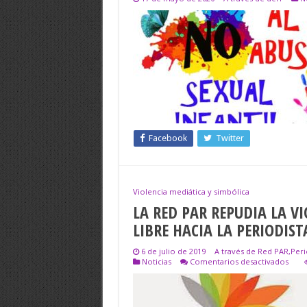
Facebook
Twitter
Violencia mediática y simbólica
LA RED PAR REPUDIA LA VI
LIBRE HACIA LA PERIODIS
6 de julio de 2019
A través de Red PAR,Per
en
Noticias
Comentarios desactivados
LA
RED
PAR
REPU