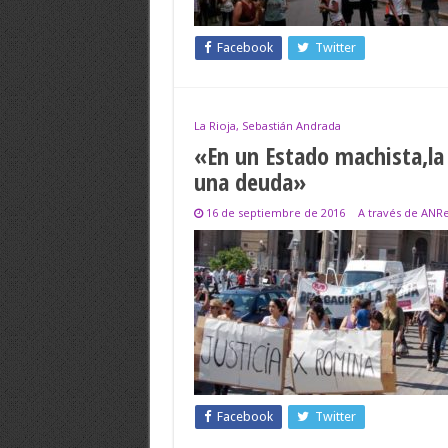
Facebook
Twitter
La Rioja, Sebastián Andrada
«En un Estado machista,la 
una deuda»
16 de septiembre de 2016
A través de ANR
Facebook
Twitter