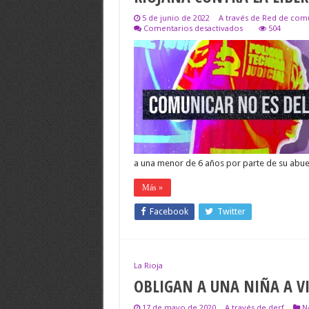
5 de junio de 2022
A través de Red de comu
en
Comentarios desactivados
504
PRONUNCIAMIEN
:GRAVE
ATENTANDO
DE
LA
JUSTICIA
RIOJANA
CONTRA
LA
LIBERTAD
DE
EXPRESIÓN
Y
a una menor de 6 años por parte de su abue
DE
PRENSA
Más »
Facebook
Twitter
La Rioja
OBLIGAN A UNA NIÑA A V
17 de mayo de 2020
A través de derf
N