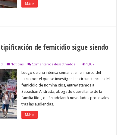
Más »
tipificación de femicidio sigue siendo
en
ed
Noticias
Comentarios desactivados
1,037
«En
Luego de una intensa semana, en el marco del
un
Estado
Juicio por el que se investigan las circunstancias del
machista,la
femicidio de Romina Ríos, entrevistamos a
tipificación
de
Sebastián Andrada, abogado querellante de la
femicidio
familia Ríos, quién adelantó novedades procesales
sigue
tras las audiencias.
siendo
una
deuda»
Más »