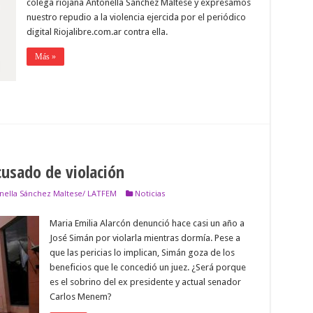
colega riojana Antonella Sánchez Maltese y expresamos
ENCIA
nuestro repudio a la violencia ejercida por el periódico
CIDA
digital Riojalibre.com.ar contra ella.
Más »
IO
A
E
A
ODISTA
NELLA
HEZ
ESE
cusado de violación
onella Sánchez Maltese/ LATFEM
Noticias
Maria Emilia Alarcón denunció hace casi un año a
José Simán por violarla mientras dormía. Pese a
que las pericias lo implican, Simán goza de los
beneficios que le concedió un juez. ¿Será porque
es el sobrino del ex presidente y actual senador
Carlos Menem?