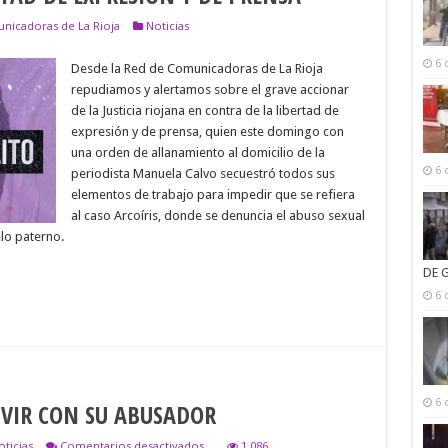
nicadoras de La Rioja
Noticias
TO
6 
Desde la Red de Comunicadoras de La Rioja
repudiamos y alertamos sobre el grave accionar
de la Justicia riojana en contra de la libertad de
expresión y de prensa, quien este domingo con
una orden de allanamiento al domicilio de la
6 
periodista Manuela Calvo secuestró todos sus
elementos de trabajo para impedir que se refiera
al caso Arcoíris, donde se denuncia el abuso sexual
lo paterno.
DE 
6 
6 
IVIR CON SU ABUSADOR
en
oticias
Comentarios desactivados
1,086