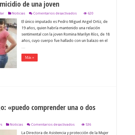
emicidio de una joven
en
lar
Noticias
Comentarios desactivados
620
Juzgarán
El único imputado es Pedro Miguel Angel Ortiz, de
a
policía
19 años, quien habría mantenido una relación
por
sentimental con la joven Romina Marilyn Ríos, de 18
el
femicidio
años, cuyo cuerpo fue hallado con un balazo en el
de
…
una
joven
Más »
ijo: «puedo comprender una o dos
en
ws
Noticias
Comentarios desactivados
536
Echan
La Directora de Asistencia y protección de la Mujer
a