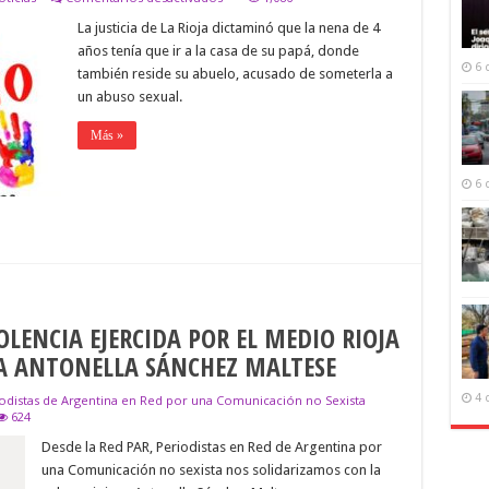
OBLIGAN
La justicia de La Rioja dictaminó que la nena de 4
A
UNA
años tenía que ir a la casa de su papá, donde
NIÑA
6 
también reside su abuelo, acusado de someterla a
A
VIVIR
un abuso sexual.
CON
SU
Más »
ABUSADOR
6 
OLENCIA EJERCIDA POR EL MEDIO RIOJA
TA ANTONELLA SÁNCHEZ MALTESE
4 
iodistas de Argentina en Red por una Comunicación no Sexista
624
Desde la Red PAR, Periodistas en Red de Argentina por
una Comunicación no sexista nos solidarizamos con la
DIA