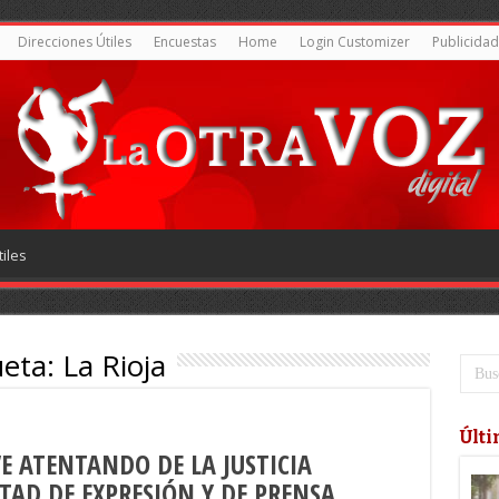
Direcciones Útiles
Encuestas
Home
Login Customizer
Publicidad
iles
ueta:
La Rioja
Últi
 ATENTANDO DE LA JUSTICIA
TAD DE EXPRESIÓN Y DE PRENSA