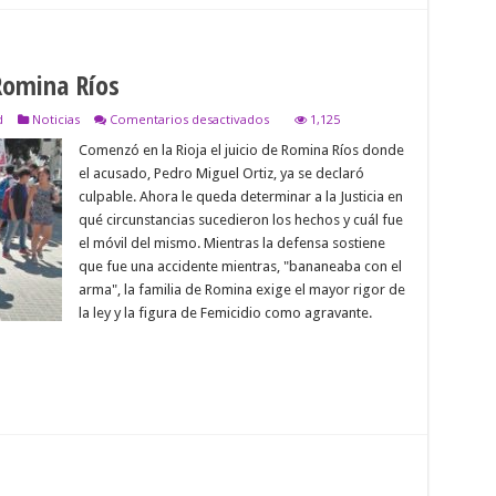
 Romina Ríos
en
d
Noticias
Comentarios desactivados
1,125
Juicio
Comenzó en la Rioja el juicio de Romina Ríos donde
por
el
el acusado, Pedro Miguel Ortiz, ya se declaró
Femicidio
culpable. Ahora le queda determinar a la Justicia en
de
Romina
qué circunstancias sucedieron los hechos y cuál fue
Ríos
el móvil del mismo. Mientras la defensa sostiene
que fue una accidente mientras, "bananeaba con el
arma", la familia de Romina exige el mayor rigor de
la ley y la figura de Femicidio como agravante.