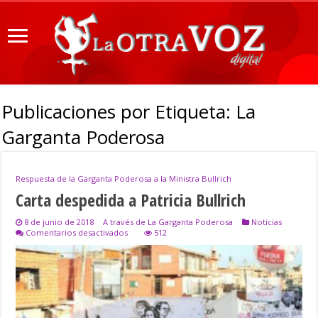
Publicaciones por Etiqueta:
La
Garganta Poderosa
Respuesta de la Garganta Poderosa a la Ministra Bullrich
Carta despedida a Patricia Bullrich
8 de junio de 2018
A través de La Garganta Poderosa
Noticias
en
Comentarios desactivados
512
Carta
despedida
a
Patricia
Bullrich