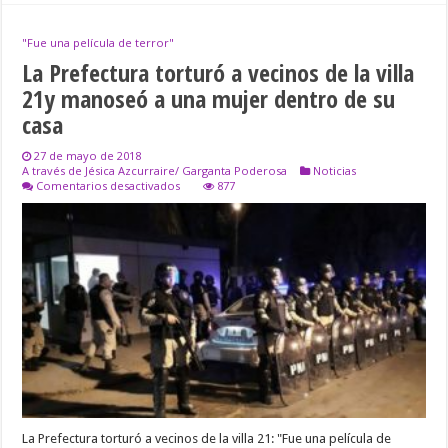
"Fue una película de terror"
La Prefectura torturó a vecinos de la villa
21y manoseó a una mujer dentro de su
casa
27 de mayo de 2018
A través de Jésica Azcurraire/ Garganta Poderosa
Noticias
en
Comentarios desactivados
877
La
Prefectura
torturó
a
vecinos
de
la
villa
21y
manoseó
a
una
mujer
dentro
de
su
La Prefectura torturó a vecinos de la villa 21: "Fue una película de
casa