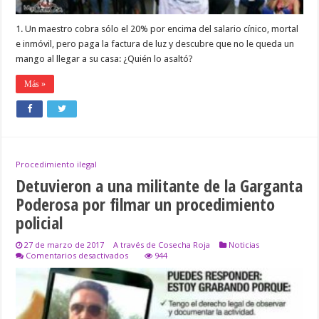
1. Un maestro cobra sólo el 20% por encima del salario cínico, mortal
e inmóvil, pero paga la factura de luz y descubre que no le queda un
mango al llegar a su casa: ¿Quién lo asaltó?
Más »
Procedimiento ilegal
Detuvieron a una militante de la Garganta
Poderosa por filmar un procedimiento
policial
27 de marzo de 2017
A través de Cosecha Roja
Noticias
en
Comentarios desactivados
944
Detuvieron
a
una
militante
de
la