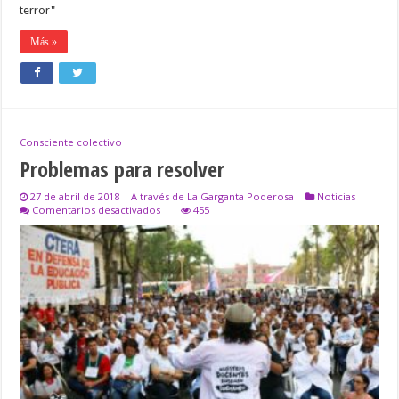
terror"
Más »
Consciente colectivo
Problemas para resolver
27 de abril de 2018
A través de La Garganta Poderosa
Noticias
en
Comentarios desactivados
455
Problemas
para
resolver