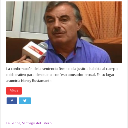
Héctor
»
Chabay»
Ruiz
será
expulsado
del
Concejo
Deliberante
La confirmación de la sentencia firme de la Justicia habilita al cuerpo
deliberativo para destituir al confeso abusador sexual. En su lugar
asumiría Nancy Bustamante.
Más »
La Banda, Santiago del Estero.