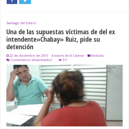
Santiago del Estero
Una de las supuestas víctimas de del ex
intendente»Chabay» Ruiz, pide su
detención
22 de diciembre de 2015
A través de El Liberal
Noticias
en
Comentarios desactivados
511
Una
de
las
supuestas
víctimas
de
del
ex
intendente»Chabay»
Ruiz,
pide
su
detención