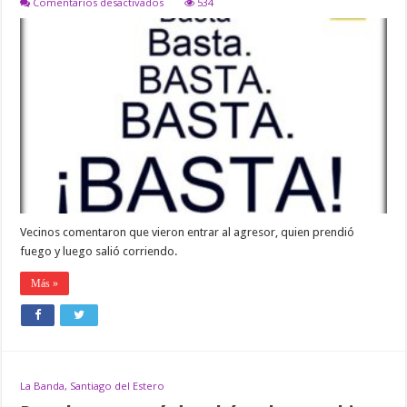
en
Comentarios desactivados
534
La
Banda:
Fue
violada
por
su
padre,
su
tio
la
hostigó
y
le
incendió
la
casa
Vecinos comentaron que vieron entrar al agresor, quien prendió
fuego y luego salió corriendo.
Más »
La Banda, Santiago del Estero