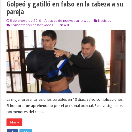
Golpeó y gatilló en falso en la cabeza a su
pareja
5 de enero de 2016
A través de nuevodiario web
Noticias
en
Comentarios desactivados
481
Golpeó
y
gatilló
en
falso
en
la
cabeza
a
su
pareja
La mujer presenta lesiones curables en 10 días, salvo complicaciones.
El hombre fue aprehendido por el personal policial. Se investigan los
pormenores del caso.
Más »