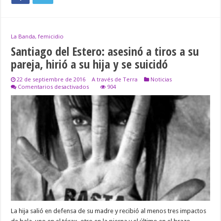
La Banda, femicidio
Santiago del Estero: asesinó a tiros a su
pareja, hirió a su hija y se suicidó
22 de septiembre de 2016
A través de Terra
Noticias
en
Comentarios desactivados
904
Santiago
del
Estero:
asesinó
a
tiros
a
su
pareja,
hirió
a
su
hija
y
se
suicidó
La hija salió en defensa de su madre y recibió al menos tres impactos