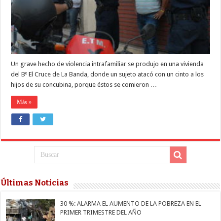
las
galletas
Un grave hecho de violencia intrafamiliar se produjo en una vivienda
del Bº El Cruce de La Banda, donde un sujeto atacó con un cinto a los
hijos de su concubina, porque éstos se comieron …
Más »
Últimas Noticias
30 %: ALARMA EL AUMENTO DE LA POBREZA EN EL
PRIMER TRIMESTRE DEL AÑO