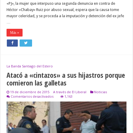
«PJ», la mujer que interpuso una segunda denuncia en contra de
Héctor «Chabay» Ruiz por abuso sexual, espera que la causa tome
mayor celeridad, y se proceda a la imputación y detención del ex jefe
…
Más »
La Banda Santiago del Estero
Atacó a «cintazos» a sus hijastros porque
comieron las galletas
19 de diciembre de 2015
A través de El Liberal
Noticias
en
Comentarios desactivados
1,163
Atacó
a
«cintazos»
a
sus
hijastros
porque
comieron