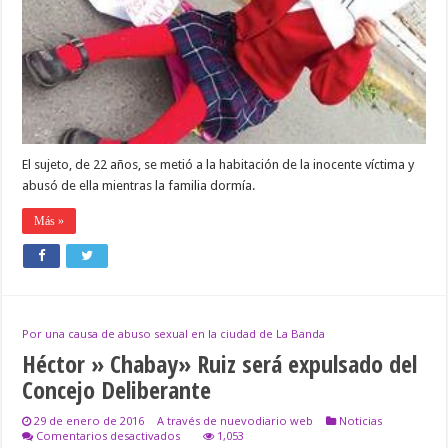
su
hermanita
de
12
años
y
dijo
que
«la
confundió
con
El sujeto, de 22 años, se metió a la habitación de la inocente víctima y
su
abusó de ella mientras la familia dormía.
novia»
Más »
Por una causa de abuso sexual en la ciudad de La Banda
Héctor » Chabay» Ruiz será expulsado del
Concejo Deliberante
29 de enero de 2016
A través de nuevodiario web
Noticias
en
Comentarios desactivados
1,053