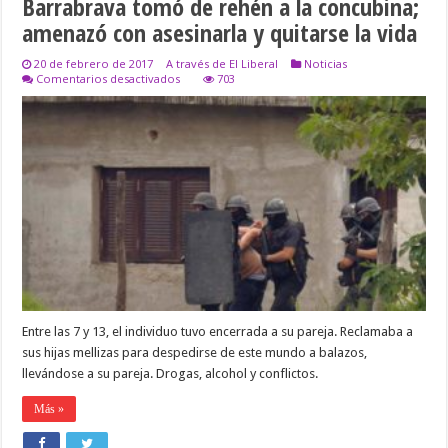
Barrabrava tomó de rehén a la concubina;
amenazó con asesinarla y quitarse la vida
20 de febrero de 2017
A través de El Liberal
Noticias
en
Comentarios desactivados
703
Barrabrava
tomó
de
rehén
a
la
concubina;
amenazó
con
asesinarla
y
quitarse
la
vida
Entre las 7 y 13, el individuo tuvo encerrada a su pareja. Reclamaba a
sus hijas mellizas para despedirse de este mundo a balazos,
llevándose a su pareja. Drogas, alcohol y conflictos.
Más »