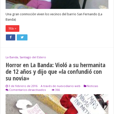
Una gran conmoción viven los vecinos del barrio San Fernando (La
Banda)
Más »
La Banda, Santiago del Estero
Horror en La Banda: Violó a su hermanita
de 12 años y dijo que «la confundió con
su novia»
3 de febrero de 2016
A través de nuevodiario web
Noticias
en
Comentarios desactivados
366
Horror
en
La
Banda:
Violó
a