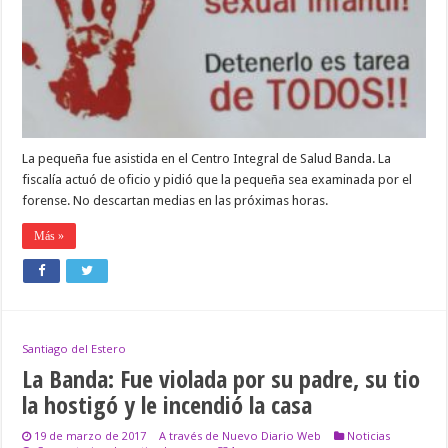
padrastro
violó
a
mi
hermanita»
La pequeña fue asistida en el Centro Integral de Salud Banda. La
fiscalía actuó de oficio y pidió que la pequeña sea examinada por el
forense. No descartan medias en las próximas horas.
Más »
Santiago del Estero
La Banda: Fue violada por su padre, su tio
la hostigó y le incendió la casa
19 de marzo de 2017
A través de Nuevo Diario Web
Noticias