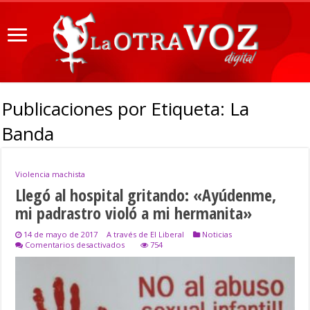
Publicaciones por Etiqueta:
La
Banda
Violencia machista
Llegó al hospital gritando: «Ayúdenme,
mi padrastro violó a mi hermanita»
14 de mayo de 2017
A través de El Liberal
Noticias
en
Comentarios desactivados
754
Llegó
al
hospital
gritando:
«Ayúdenme,
mi