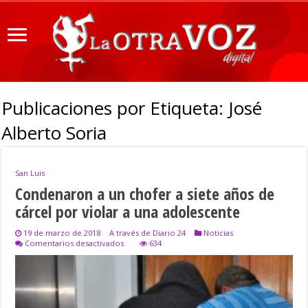
Publicaciones por Etiqueta:
José
Alberto Soria
San Luis
Condenaron a un chofer a siete años de
cárcel por violar a una adolescente
19 de marzo de 2018
A través de Diario 24
Noticias
en
Comentarios desactivados
634
Condenaron
a
un
chofer
a
siete