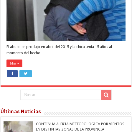
años
de
cárcel
por
violar
a
una
adolescente
El abuso se produjo en abril del 2015 y la chica tenía 15 años al
momento del hecho.
Más »
Últimas Noticias
CONTINÚA ALERTA METEOROLÓGICA POR VIENTOS
EN DISTINTAS ZONAS DE LA PROVINCIA