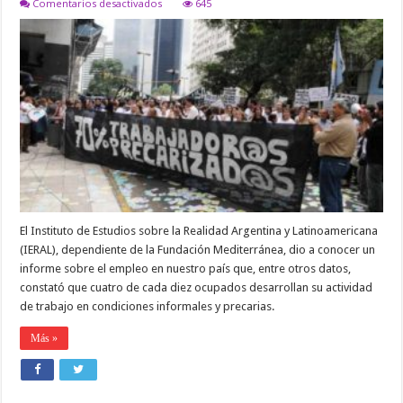
en
Comentarios desactivados
645
Cuatro
de
cada
diez
trabajadoras
y
trabajadores
ocupadxs
son
informales
y
precarizadxs
El Instituto de Estudios sobre la Realidad Argentina y Latinoamericana
(IERAL), dependiente de la Fundación Mediterránea, dio a conocer un
informe sobre el empleo en nuestro país que, entre otros datos,
constató que cuatro de cada diez ocupados desarrollan su actividad
de trabajo en condiciones informales y precarias.
Más »