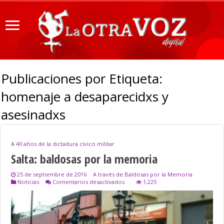
Publicaciones por Etiqueta:
homenaje a desaparecidxs y
asesinadxs
A 40 años de la dictadura cívico militar
Salta: baldosas por la memoria
25 de septiembre de 2016
A través de Baldosas por la Memoria
en
Noticias
Comentarios desactivados
1,225
Salta:
baldosas
por
la
memoria