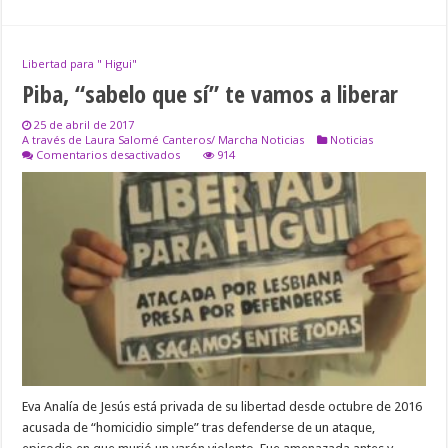
Libertad para " Higui"
Piba, “sabelo que sí” te vamos a liberar
25 de abril de 2017
A través de Laura Salomé Canteros/ Marcha Noticias
Noticias
en
Comentarios desactivados
914
Piba,
“sabelo
que
sí”
te
vamos
a
liberar
Eva Analía de Jesús está privada de su libertad desde octubre de 2016
acusada de “homicidio simple” tras defenderse de un ataque,