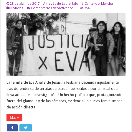
28 de abril de 2017
A través de Laura Salomé Canteros/ Marcha
en
Noticias
Comentarios desactivados
754
¡Libertad
para
Higui,
un
grito
enfurecido
que
comienza
a
hacer
temblar!
La familia de Eva Analía de Jesús, la lesbiana detenida injustamente
tras defenderse de un ataque sexual fue recibida por el fiscal que
lleva adelante la investigación. Un hecho político que, protagonizado
fuera del glamour y de las cámaras, evidencia un nuevo feminismo: el
de acción directa.
Más »