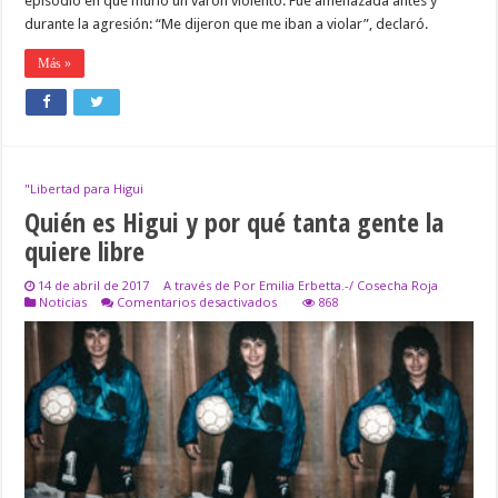
episodio en que murió un varón violento. Fue amenazada antes y
durante la agresión: “Me dijeron que me iban a violar”, declaró.
Más »
"Libertad para Higui
Quién es Higui y por qué tanta gente la
quiere libre
14 de abril de 2017
A través de Por Emilia Erbetta.-/ Cosecha Roja
en
Noticias
Comentarios desactivados
868
Quién
es
Higui
y
por
qué
tanta
gente
la
quiere
libre