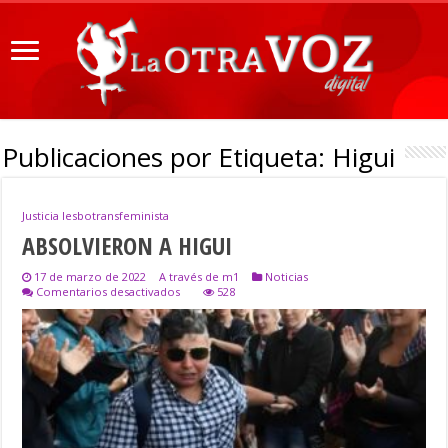
Publicaciones por Etiqueta:
Higui
Justicia lesbotransfeminista
ABSOLVIERON A HIGUI
17 de marzo de 2022
A través de m1
Noticias
en
Comentarios desactivados
528
ABSOLVIERON
A
HIGUI