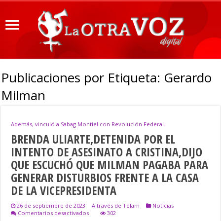
Publicaciones por Etiqueta:
Gerardo
Milman
Además, vinculó a Sabag Montiel con Revolución Federal.
BRENDA ULIARTE,DETENIDA POR EL
INTENTO DE ASESINATO A CRISTINA,DIJO
QUE ESCUCHÓ QUE MILMAN PAGABA PARA
GENERAR DISTURBIOS FRENTE A LA CASA
DE LA VICEPRESIDENTA
26 de septiembre de 2023
A través de Télam
Noticias
en
Comentarios desactivados
302
BRENDA