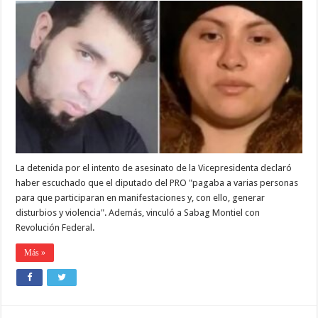
ULIARTE,DETENIDA
POR
EL
INTENTO
DE
ASESINATO
A
CRISTINA,DIJO
QUE
ESCUCHÓ
QUE
MILMAN
PAGABA
PARA
GENERAR
La detenida por el intento de asesinato de la Vicepresidenta declaró
DISTURBIOS
FRENTE
haber escuchado que el diputado del PRO "pagaba a varias personas
A
para que participaran en manifestaciones y, con ello, generar
LA
CASA
disturbios y violencia". Además, vinculó a Sabag Montiel con
DE
Revolución Federal.
LA
VICEPRESIDENTA
Más »