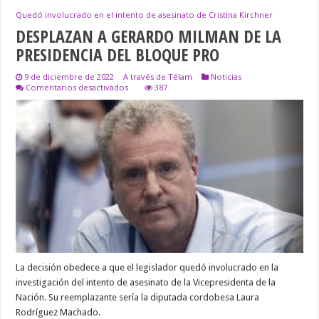
Quedó involucrado en el intento de asesinato de Cristina Kirchner
DESPLAZAN A GERARDO MILMAN DE LA
PRESIDENCIA DEL BLOQUE PRO
9 de diciembre de 2022
A través de Télam
Noticias
en
Comentarios desactivados
387
DESPLAZAN
A
GERARDO
MILMAN
DE
LA
PRESIDENCIA
DEL
BLOQUE
PRO
La decisión obedece a que el legislador quedó involucrado en la
investigación del intento de asesinato de la Vicepresidenta de la
Nación. Su reemplazante sería la diputada cordobesa Laura
Rodríguez Machado.