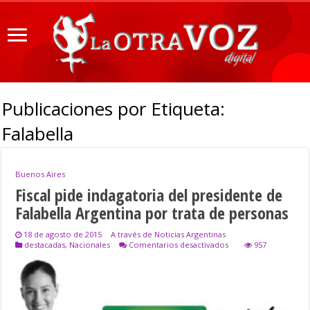
Publicaciones por Etiqueta:
Falabella
Buenos Aires
Fiscal pide indagatoria del presidente de
Falabella Argentina por trata de personas
18 de agosto de 2015
A través de Noticias Argentinas
en
destacadas
,
Nacionales
Comentarios desactivados
957
Fiscal
pide
indagatoria
del
presidente
de