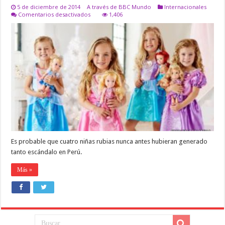
5 de diciembre de 2014
A través de BBC Mundo
Internacionales
en
Comentarios desactivados
1,406
La
polémica
sobre
racismo
que
obligó
a
la
tienda
Falabella
a
retirar
su
campaña
navideña
Es probable que cuatro niñas rubias nunca antes hubieran generado
tanto escándalo en Perú.
Más »