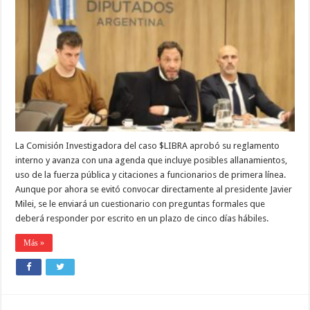
INVESTIGADORA
DEL
CASO
CRIPTOESTAFA
$LIBRA,APROBÓ
USAR
LA
FUERZA
PÚBLICA
PARA
CITAR
A
FUNCIONARIXS
La Comisión Investigadora del caso $LIBRA aprobó su reglamento
interno y avanza con una agenda que incluye posibles allanamientos,
uso de la fuerza pública y citaciones a funcionarios de primera línea.
Aunque por ahora se evitó convocar directamente al presidente Javier
Milei, se le enviará un cuestionario con preguntas formales que
deberá responder por escrito en un plazo de cinco días hábiles.
Más »