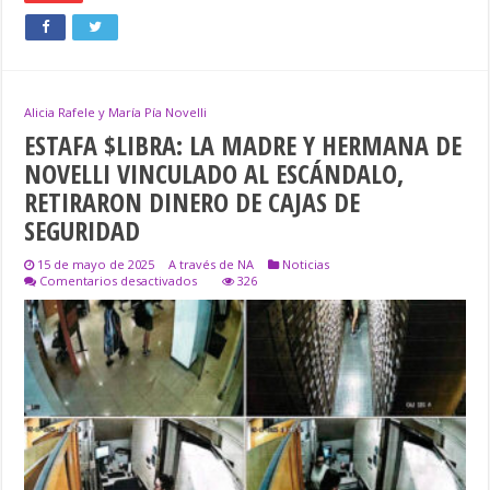
Alicia Rafele y María Pía Novelli
ESTAFA $LIBRA: LA MADRE Y HERMANA DE
NOVELLI VINCULADO AL ESCÁNDALO,
RETIRARON DINERO DE CAJAS DE
SEGURIDAD
15 de mayo de 2025
A través de NA
Noticias
en
Comentarios desactivados
326
ESTAFA
$LIBRA:
LA
MADRE
Y
HERMANA
DE
NOVELLI
VINCULADO
AL
ESCÁNDALO,
RETIRARON