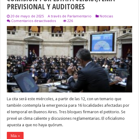
PREVISIONAL Y AUDITORES
20 de mayo de 2025
A través de Parlamentario
Noticias
en
Comentarios desactivados
226
DIPUTADXS
DE
LA
NACIÓN
DEBATIRÁN
COMISIÓN
POR
ESTAFA
$LIBRA,TEMA
PREVISIONAL
Y
AUDITORES
La cita será este miércoles, a partir de las 12, con un temario que
también contempla la emergencia para 16 localidades afectadas por
el temporal en Buenos Aires. Tres bloques firmaron el petitorio. Se
prevé un clima caliente y discusiones reglamentarias. El oficialismo
apuesta a que no haya quórum.
Más »