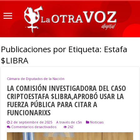
Publicaciones por Etiqueta:
Estafa
$LIBRA
Cámara de Diputadxs de la Nación
LA COMISIÓN INVESTIGADORA DEL CASO
CRIPTOESTAFA $LIBRA,APROBÓ USAR LA
FUERZA PÚBLICA PARA CITAR A
FUNCIONARIXS
2 de septiembre de 2025
A través de c5n
Noticias
en
Comentarios desactivados
262
LA
COMISIÓN