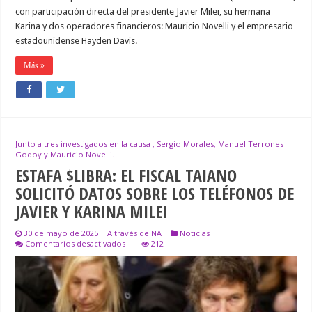
ESTÁ
con participación directa del presidente Javier Milei, su hermana
TODO
A
Karina y dos operadores financieros: Mauricio Novelli y el empresario
LA
estadounidense Hayden Davis.
VISTA.»
Más »
Junto a tres investigados en la causa , Sergio Morales, Manuel Terrones
Godoy y Mauricio Novelli.
ESTAFA $LIBRA: EL FISCAL TAIANO
SOLICITÓ DATOS SOBRE LOS TELÉFONOS DE
JAVIER Y KARINA MILEI
30 de mayo de 2025
A través de NA
Noticias
en
Comentarios desactivados
212
ESTAFA
$LIBRA:
EL
FISCAL
TAIANO
SOLICITÓ