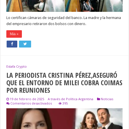
DINERO
DE
CAJAS
DE
Lo certifican cámaras de seguridad del banco. La madre y la hermana
SEGURIDAD
del empresario retiraron dos bolsos con dinero.
Más »
Estafa Crypto
LA PERIODISTA CRISTINA PÉREZ,ASEGURÓ
QUE EL ENTORNO DE MILEI COBRA COIMAS
POR REUNIONES
19 de febrero de 2025
A través de Política Argentina
Noticias
en
Comentarios desactivados
395
LA
PERIODISTA
CRISTINA
PÉREZ,ASEGURÓ
QUE
EL