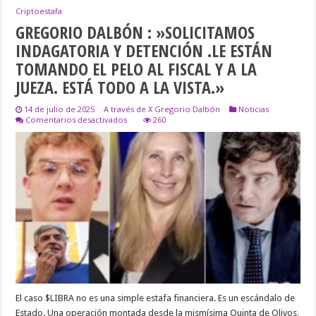
Criptoestafa
GREGORIO DALBÓN : »SOLICITAMOS
INDAGATORIA Y DETENCIÓN .LE ESTÁN
TOMANDO EL PELO AL FISCAL Y A LA
JUEZA. ESTÁ TODO A LA VISTA.»
14 de julio de 2025
A través de X Gregorio Dalbón
Noticias
en
Comentarios desactivados
260
GREGORIO
DALBÓN
:
»SOLICITAMOS
INDAGATORIA
Y
DETENCIÓN
.LE
ESTÁN
TOMANDO
EL
PELO
AL
FISCAL
Y
A
El caso $LIBRA no es una simple estafa financiera. Es un escándalo de
LA
JUEZA.
Estado. Una operación montada desde la mismísima Quinta de Olivos,