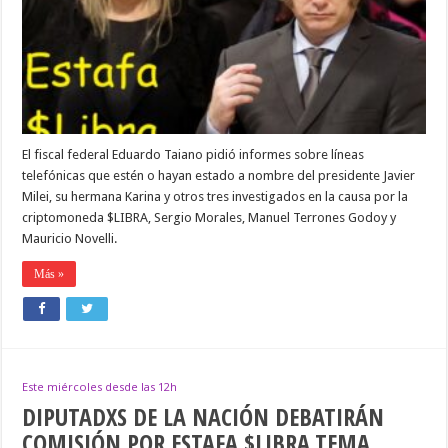
DATOS
SOBRE
LOS
TELÉFONOS
DE
JAVIER
Y
KARINA
MILEI
El fiscal federal Eduardo Taiano pidió informes sobre líneas
telefónicas que estén o hayan estado a nombre del presidente Javier
Milei, su hermana Karina y otros tres investigados en la causa por la
criptomoneda $LIBRA, Sergio Morales, Manuel Terrones Godoy y
Mauricio Novelli.
Más »
Este miércoles desde las 12h
DIPUTADXS DE LA NACIÓN DEBATIRÁN
COMISIÓN POR ESTAFA $LIBRA,TEMA