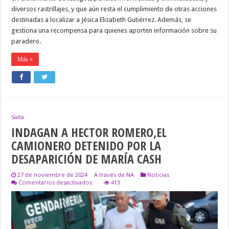
diversos rastrillajes, y que aún resta el cumplimiento de otras acciones
destinadas a localizar a Jésica Elizabeth Gutiérrez. Además, se
gestiona una recompensa para quienes aporten información sobre su
paradero.
Más »
Salta
INDAGAN A HECTOR ROMERO,EL
CAMIONERO DETENIDO POR LA
DESAPARICIÓN DE MARÍA CASH
27 de noviembre de 2024
A través de NA
Noticias
en
Comentarios desactivados
413
INDAGAN
A
HECTOR
ROMERO,EL
CAMIONERO
DETENIDO