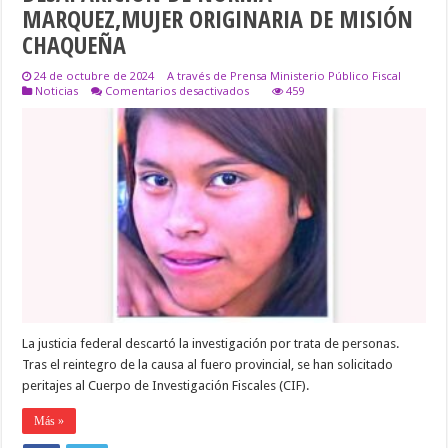
MARQUEZ,MUJER ORIGINARIA DE MISIÓN
CHAQUEÑA
24 de octubre de 2024
A través de Prensa Ministerio Público Fiscal
en
Noticias
Comentarios desactivados
459
REANUDAN
LA
INVESTIGACIÓN
POR
LA
DESAPARICIÓN
DE
NORMA
MARQUEZ,MUJER
ORIGINARIA
DE
MISIÓN
CHAQUEÑA
La justicia federal descartó la investigación por trata de personas.
Tras el reintegro de la causa al fuero provincial, se han solicitado
peritajes al Cuerpo de Investigación Fiscales (CIF).
Más »