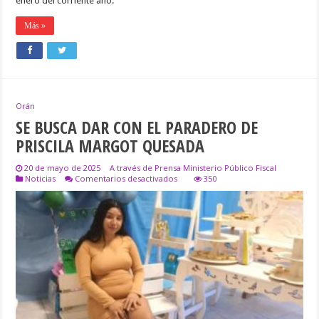
enero del corriente año.
Más »
Orán
SE BUSCA DAR CON EL PARADERO DE
PRISCILA MARGOT QUESADA
20 de mayo de 2025
A través de Prensa Ministerio Público Fiscal
en
Noticias
Comentarios desactivados
350
SE
BUSCA
DAR
CON
EL
PARADERO
DE
PRISCILA
MARGOT
QUESADA