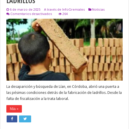
LADRILLOS
6 de marzo de 2025
A través de InfoGremiales
Noticias
en
Comentarios desactivados
264
LA
CAUSA
LIAN
EXPUSO
LAS
CONDICIONES
INFRAHUMANAS
DE
LOS
FABRICANTES
DE
LADRILLOS
La desaparición y búsqueda de Lían, en Córdoba, abrió una puerta a
las pésimas condiciones detrás de la fabricación de ladrillos. Desde la
falta de fiscalización a la trata laboral.
Más »