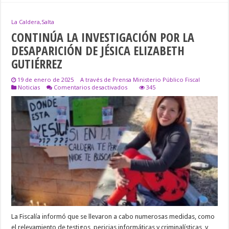
La Caldera,Salta
CONTINÚA LA INVESTIGACIÓN POR LA
DESAPARICIÓN DE JÉSICA ELIZABETH
GUTIÉRREZ
19 de enero de 2025
A través de Prensa Ministerio Público Fiscal
en
Noticias
Comentarios desactivados
345
CONTINÚA
LA
INVESTIGACIÓN
POR
LA
DESAPARICIÓN
DE
JÉSICA
ELIZABETH
GUTIÉRREZ
La Fiscalía informó que se llevaron a cabo numerosas medidas, como
el relevamiento de testigos, pericias informáticas y criminalísticas, y