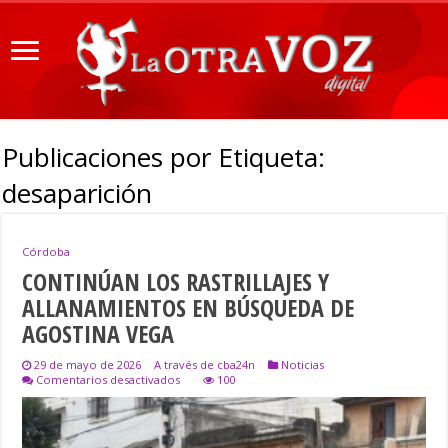
Publicaciones por Etiqueta:
desaparición
Córdoba
CONTINÚAN LOS RASTRILLAJES Y
ALLANAMIENTOS EN BÚSQUEDA DE
AGOSTINA VEGA
29 de mayo de 2026
A través de cba24n
Noticias
en
Comentarios desactivados
100
CONTINÚAN
LOS
RASTRILLAJES
Y