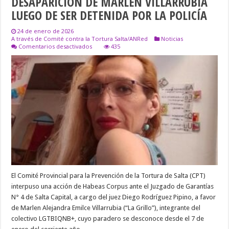
DESAPARICIÓN DE MARLEN VILLARRUBIA
LUEGO DE SER DETENIDA POR LA POLICÍA
24 de enero de 2026
A través de Comité contra la Tortura Salta/ANRed
Noticias
en
Comentarios desactivados
435
INTERPONEN
HÁBEAS
CORPUS
POR
LA
DESAPARICIÓN
DE
MARLEN
VILLARRUBIA
LUEGO
DE
SER
DETENIDA
POR
LA
POLICÍA
El Comité Provincial para la Prevención de la Tortura de Salta (CPT)
interpuso una acción de Habeas Corpus ante el Juzgado de Garantías
N° 4 de Salta Capital, a cargo del juez Diego Rodríguez Pipino, a favor
de Marlen Alejandra Emilce Villarrubia (“La Grillo”), integrante del
colectivo LGTBIQNB+, cuyo paradero se desconoce desde el 7 de