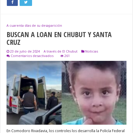
A cuarenta días de su desaparición
BUSCAN A LOAN EN CHUBUT Y SANTA
CRUZ
23 de julio de 2024
A través de El Chubut
Noticias
en
Comentarios desactivados
261
BUSCAN
A
LOAN
EN
CHUBUT
Y
SANTA
CRUZ
En Comodoro Rivadavia, los controles los desarrolla la Policía Federal