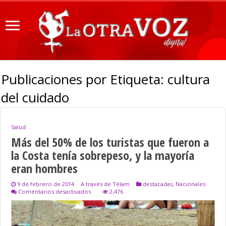
Publicaciones por Etiqueta:
cultura
del cuidado
Salud
Más del 50% de los turistas que fueron a
la Costa tenía sobrepeso, y la mayoría
eran hombres
9 de febrero de 2014
A través de Télam
destacadas
,
Nacionales
en
Comentarios desactivados
2,476
Más
del
50%
de