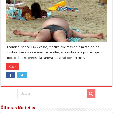
los
turistas
que
fueron
a
la
Costa
tenía
sobrepeso,
y
la
mayoría
eran
El sondeo, sobre 1.627 casos, mostró que más de la mitad de los
hombres
hombres tenía sobrepeso. Entre ellas, en cambio, ese porcentaje no
superó el 39%, precisó la cartera de salud bonaerense.
Más »
Últimas Noticias