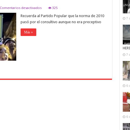
en
Comentarios desactivados
325
El
Recuerda al Partido Popular que la norma de 2010
PSOE
7 
exige
pasó por el consultivo aunque no era preceptivo
al
Gobierno
Más »
que
remita
la
ley
HER
del
7 
aborto
al
Consejo
de
Estado
6 
6 