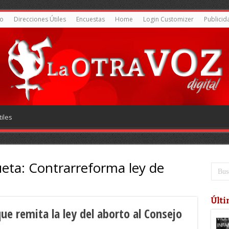
o
Direcciones Útiles
Encuestas
Home
Login Customizer
Publicid
iles
ueta:
Contrarreforma ley de
Últi
ue remita la ley del aborto al Consejo