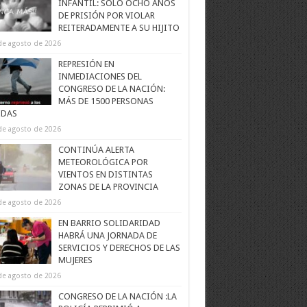
INFANTIL: SOLO OCHO AÑOS
DE PRISIÓN POR VIOLAR
REITERADAMENTE A SU HIJITO
de agosto de 2026
REPRESIÓN EN
INMEDIACIONES DEL
CONGRESO DE LA NACIÓN:
MÁS DE 1500 PERSONAS
IDAS
de agosto de 2026
CONTINÚA ALERTA
METEOROLÓGICA POR
VIENTOS EN DISTINTAS
ZONAS DE LA PROVINCIA
de agosto de 2026
EN BARRIO SOLIDARIDAD
HABRÁ UNA JORNADA DE
SERVICIOS Y DERECHOS DE LAS
MUJERES
de agosto de 2026
CONGRESO DE LA NACIÓN :LA