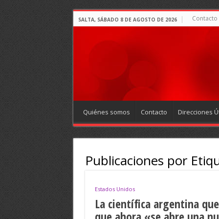
Contacto
SALTA, SÁBADO 8 DE AGOSTO DE 2026
Quiénes somos
Contacto
Direcciones Út
Publicaciones por Etiq
Estados Unidos
La científica argentina qu
que ahora «se abre una nu