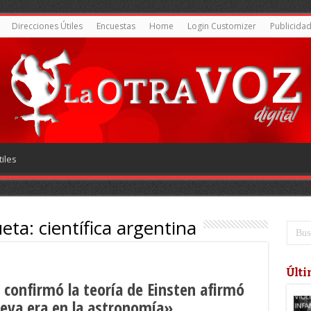
Direcciones Útiles
Encuestas
Home
Login Customizer
Publicida
iles
ueta:
científica argentina
Últi
e confirmó la teoría de Einsten afirmó
eva era en la astronomía»