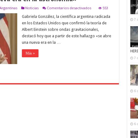
en
 Argentinas
Noticias
Comentarios desactivados
553
La
Gabriela González, la científica argentina radicada
científica
7 
argentina
en los Estados Unidos que confirmó la teoría de
que
Albert Einstein sobre ondas gravitacionales,
confirmó
la
destacó hoy que a partir de este hallazgo «se abre
teoría
una nueva era en la …
de
Einsten
HER
Más »
afirmó
que
7 
ahora
«se
abre
una
nueva
era
en
6 
la
astronomía»
6 