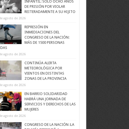
INFANTIL: SOLO OCHO AÑOS
DE PRISIÓN POR VIOLAR
REITERADAMENTE A SU HIJITO
de agosto de 2026
REPRESIÓN EN
INMEDIACIONES DEL
CONGRESO DE LA NACIÓN:
MÁS DE 1500 PERSONAS
IDAS
de agosto de 2026
CONTINÚA ALERTA
METEOROLÓGICA POR
VIENTOS EN DISTINTAS
ZONAS DE LA PROVINCIA
de agosto de 2026
EN BARRIO SOLIDARIDAD
HABRÁ UNA JORNADA DE
SERVICIOS Y DERECHOS DE LAS
MUJERES
de agosto de 2026
CONGRESO DE LA NACIÓN :LA