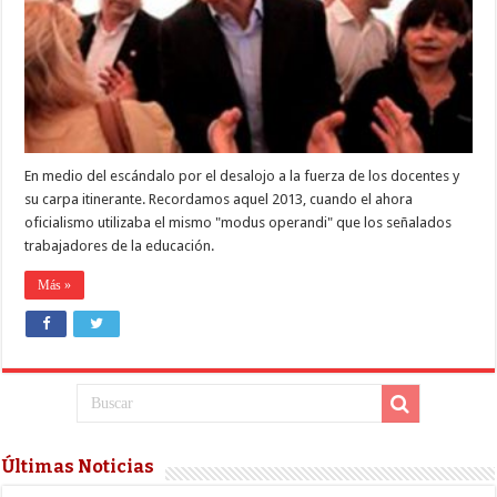
montaba
una
carpa
en
el
Congreso
En medio del escándalo por el desalojo a la fuerza de los docentes y
su carpa itinerante. Recordamos aquel 2013, cuando el ahora
oficialismo utilizaba el mismo "modus operandi" que los señalados
trabajadores de la educación.
Más »
Últimas Noticias