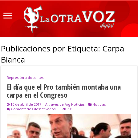
Publicaciones por Etiqueta:
Carpa
Blanca
Represión a docentes
El día que el Pro también montaba una
carpa en el Congreso
10 de abril de 2017
A través de Arg Noticias
Noticias
en
Comentarios desactivados
793
El
día
que
el
Pro
también