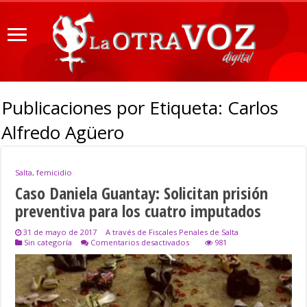
Publicaciones por Etiqueta:
Carlos
Alfredo Agüero
Salta, femicidio
Caso Daniela Guantay: Solicitan prisión
preventiva para los cuatro imputados
31 de mayo de 2017
A través de Fiscales Penales de Salta
en
Sin categoría
Comentarios desactivados
981
Caso
Daniela
Guantay:
Solicitan
prisión
preventiva