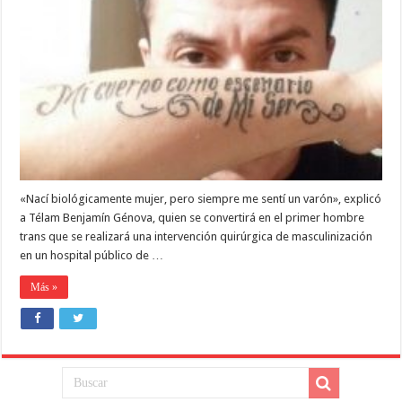
un
hospital
público
de
Neuquén
«Nací biológicamente mujer, pero siempre me sentí un varón», explicó
a Télam Benjamín Génova, quien se convertirá en el primer hombre
trans que se realizará una intervención quirúrgica de masculinización
en un hospital público de …
Más »