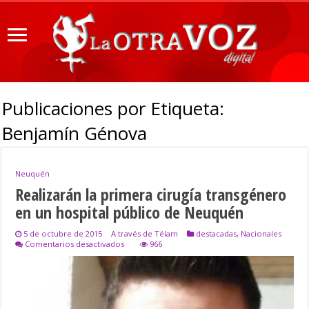
Publicaciones por Etiqueta:
Benjamín Génova
Neuquén
Realizarán la primera cirugía transgénero
en un hospital público de Neuquén
5 de octubre de 2015
A través de Télam
destacadas
,
Nacionales
en
Comentarios desactivados
966
Realizarán
la
primera
cirugía
transgénero
en