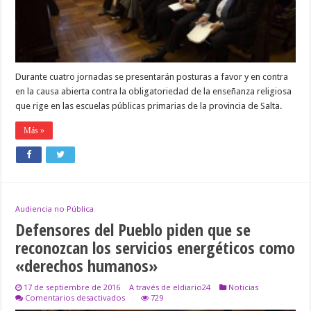
públicas
de
Salta
Durante cuatro jornadas se presentarán posturas a favor y en contra
en la causa abierta contra la obligatoriedad de la enseñanza religiosa
que rige en las escuelas públicas primarias de la provincia de Salta.
Más »
Audiencia no Pública
Defensores del Pueblo piden que se
reconozcan los servicios energéticos como
«derechos humanos»
17 de septiembre de 2016
A través de eldiario24
Noticias
en
Comentarios desactivados
729
Defensores