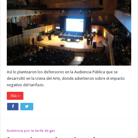
del
Pueblo
piden
que
se
reconozcan
los
servicios
energéticos
como
«derechos
humanos»
Así lo plantearon los defensores en la Audiencia Pública que se
desarrolló en la Usina del Arte, donde advirtieron sobre el impacto
negativo del tarifazo.
Más »
Audiencia por la tarifa de gas