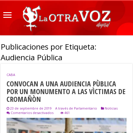
Publicaciones por Etiqueta:
Audiencia Pública
CABA
CONVOCAN A UNA AUDIENCIA PÙBLICA
POR UN MONUMENTO A LAS VÌCTIMAS DE
CROMAÑÒN
23 de septiembre de 2019
A través de Parlamentario
Noticias
en
Comentarios desactivados
461
CONVOCAN
A
UNA
AUDIENCIA