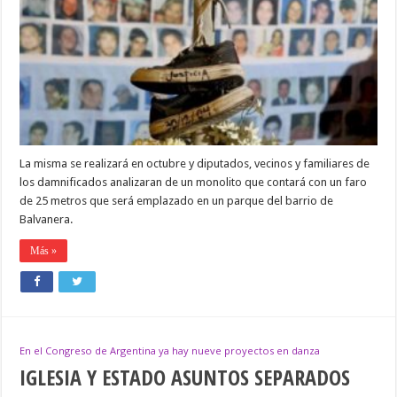
PÙBLICA
POR
UN
MONUMENTO
A
LAS
VÌCTIMAS
DE
CROMAÑÒN
La misma se realizará en octubre y diputados, vecinos y familiares de
los damnificados analizaran de un monolito que contará con un faro
de 25 metros que será emplazado en un parque del barrio de
Balvanera.
Más »
En el Congreso de Argentina ya hay nueve proyectos en danza
IGLESIA Y ESTADO ASUNTOS SEPARADOS