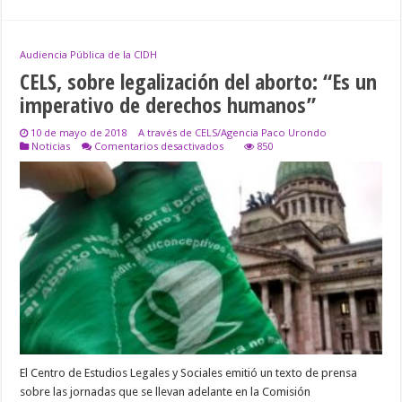
Audiencia Pública de la CIDH
CELS, sobre legalización del aborto: “Es un
imperativo de derechos humanos”
10 de mayo de 2018
A través de CELS/Agencia Paco Urondo
en
Noticias
Comentarios desactivados
850
CELS,
sobre
legalización
del
aborto:
“Es
un
imperativo
de
derechos
humanos”
El Centro de Estudios Legales y Sociales emitió un texto de prensa
sobre las jornadas que se llevan adelante en la Comisión