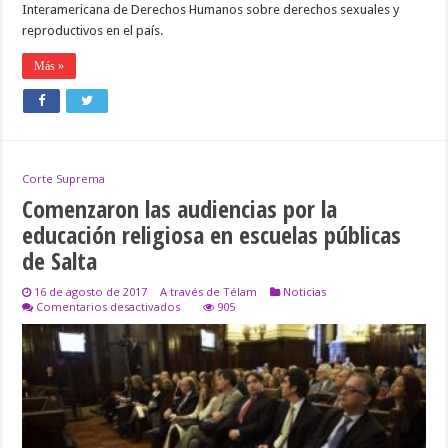
Interamericana de Derechos Humanos sobre derechos sexuales y
reproductivos en el país.
Más »
Corte Suprema
Comenzaron las audiencias por la
educación religiosa en escuelas públicas
de Salta
16 de agosto de 2017
A través de Télam
Noticias
en
Comentarios desactivados
905
Comenzaron
las
audiencias
por
la
educación
religiosa
en
escuelas