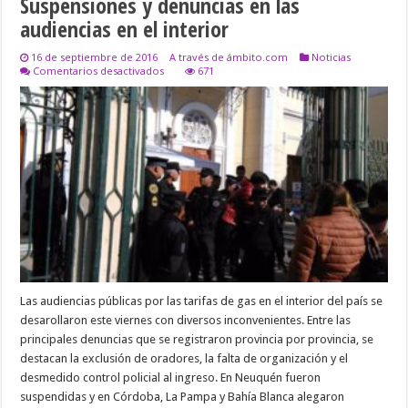
Suspensiones y denuncias en las
audiencias en el interior
16 de septiembre de 2016
A través de ámbito.com
Noticias
en
Comentarios desactivados
671
Suspensiones
y
denuncias
en
las
audiencias
en
el
interior
Las audiencias públicas por las tarifas de gas en el interior del país se
desarollaron este viernes con diversos inconvenientes. Entre las
principales denuncias que se registraron provincia por provincia, se
destacan la exclusión de oradores, la falta de organización y el
desmedido control policial al ingreso. En Neuquén fueron
suspendidas y en Córdoba, La Pampa y Bahía Blanca alegaron