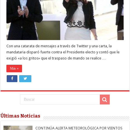
Macri
de
maltratarla
por
teléfono
Con una catarata de mensajes a través de Twitter y una carta, la
mandataria disparó fuerte contra el Presidente electo y contó que le
exigió «a los gritos» que el traspaso de mando se realice …
Más »
Últimas Noticias
CONTINÚA ALERTA METEOROLÓGICA POR VIENTOS