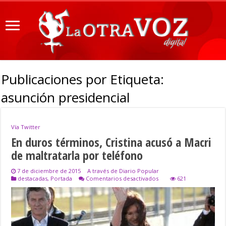
Publicaciones por Etiqueta:
asunción presidencial
Vía Twitter
En duros términos, Cristina acusó a Macri
de maltratarla por teléfono
7 de diciembre de 2015
A través de Diario Popular
en
destacadas
,
Portada
Comentarios desactivados
621
En
duros
términos,
Cristina
acusó
a