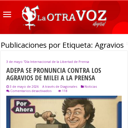
Publicaciones por Etiqueta:
Agravios
3 de mayo ''Día Internacional de la Libertad de Prensa
ADEPA SE PRONUNCIA CONTRA LOS
AGRAVIOS DE MILEI A LA PRENSA
3 de mayo de 2026
A través de Diagonales
Noticias
en
Comentarios desactivados
118
ADEPA
SE
PRONUNCIA
CONTRA
LOS
AGRAVIOS
DE
MILEI