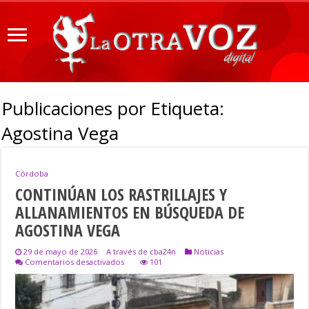
Publicaciones por Etiqueta:
Agostina Vega
Córdoba
CONTINÚAN LOS RASTRILLAJES Y
ALLANAMIENTOS EN BÚSQUEDA DE
AGOSTINA VEGA
29 de mayo de 2026
A través de cba24n
Noticias
en
Comentarios desactivados
101
CONTINÚAN
LOS
RASTRILLAJES
Y