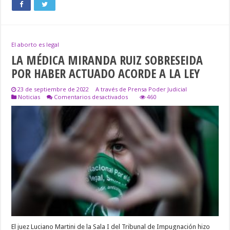
El aborto es legal
LA MÉDICA MIRANDA RUIZ SOBRESEIDA
POR HABER ACTUADO ACORDE A LA LEY
23 de septiembre de 2022
A través de Prensa Poder Judicial
en
Noticias
Comentarios desactivados
460
LA
MÉDICA
MIRANDA
RUIZ
SOBRESEIDA
POR
HABER
ACTUADO
ACORDE
A
LA
LEY
El juez Luciano Martini de la Sala I del Tribunal de Impugnación hizo