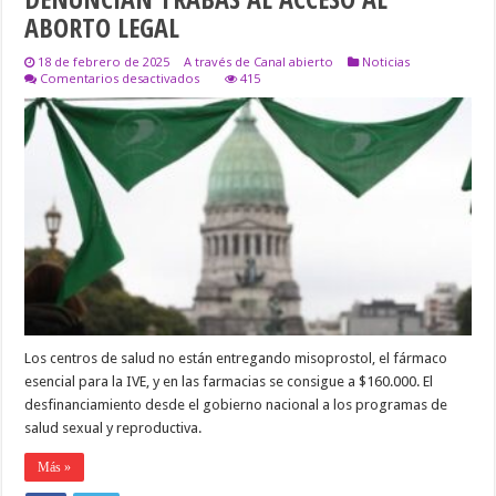
ABORTO LEGAL
18 de febrero de 2025
A través de Canal abierto
Noticias
en
Comentarios desactivados
415
DENUNCIAN
TRABAS
AL
ACCESO
AL
ABORTO
LEGAL
Los centros de salud no están entregando misoprostol, el fármaco
esencial para la IVE, y en las farmacias se consigue a $160.000. El
desfinanciamiento desde el gobierno nacional a los programas de
salud sexual y reproductiva.
Más »