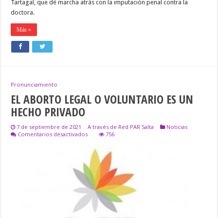
Tartagal, que dé marcha atrás con la imputación penal contra la
doctora.
Más »
Pronunciamiento
EL ABORTO LEGAL O VOLUNTARIO ES UN
HECHO PRIVADO
7 de septiembre de 2021
A través de Red PAR Salta
Noticias
en
Comentarios desactivados
756
EL
ABORTO
LEGAL
O
VOLUNTARIO
ES
UN
HECHO
PRIVADO