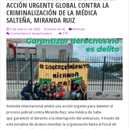
ACCIÓN URGENTE GLOBAL CONTRA LA
CRIMINALIZACIÓN DE LA MÉDICA
SALTEÑA, MIRANDA RUIZ
5 de marzo de 2022
A través de AI
Noticias
en
Comentarios desactivados
379
AMNISTÍA
INTERNACIONAL
LANZÓ
UNA
ACCIÓN
URGENTE
GLOBAL
CONTRA
LA
CRIMINALIZACIÓN
DE
LA
MÉDICA
SALTEÑA,
MIRANDA
RUIZ
Amnistía Internacional emitió una acción urgente para detener el
proceso judicial contra Miranda Ruiz, una médica de Salta
que garantizó el derecho a la interrupción del embarazo. A través de
esta iniciativa de alcance mundial, la organización llama al Fiscal de