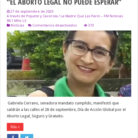
“EL ABORTO LEGAL NO PUEDE ESPERAR”
27 de septiembre de 2020
A través de Piquete y Cacerola / La Madre Que Las Parió – FM Noticias
88.1 MHz LS
en
Noticias
Comentarios desactivados
370
“EL
ABORTO
LEGAL
NO
PUEDE
ESPERAR”
Gabriela Cerrano, senadora mandato cumplido, manifestó que
saldrán a las calles el 28 de septiembre, Día de Acción Global por el
Aborto Legal, Seguro y Gratuito.
Más »