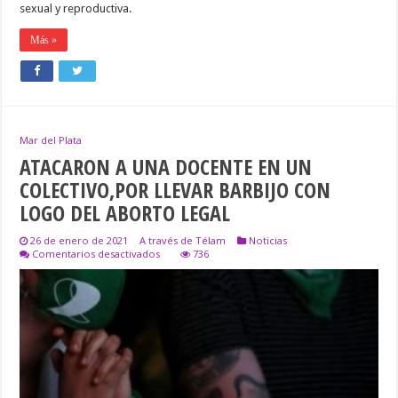
sexual y reproductiva.
Más »
Mar del Plata
ATACARON A UNA DOCENTE EN UN
COLECTIVO,POR LLEVAR BARBIJO CON
LOGO DEL ABORTO LEGAL
26 de enero de 2021
A través de Télam
Noticias
en
Comentarios desactivados
736
ATACARON
A
UNA
DOCENTE
EN
UN
COLECTIVO,POR
LLEVAR
BARBIJO
CON