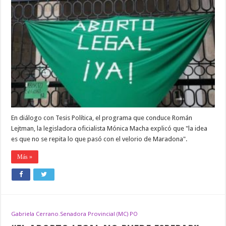
MACHA,ASEGURÓ
QUE
NO
HABRÁ
MARCHAS,
EL
DÍA
QUE
SE
DISCUTA
LA
LEY
SOBRE
ABORTO
En diálogo con Tesis Política, el programa que conduce Román
Lejtman, la legisladora oficialista Mónica Macha explicó que "la idea
es que no se repita lo que pasó con el velorio de Maradona".
Más »
Gabriela Cerrano.Senadora Provincial (MC) PO