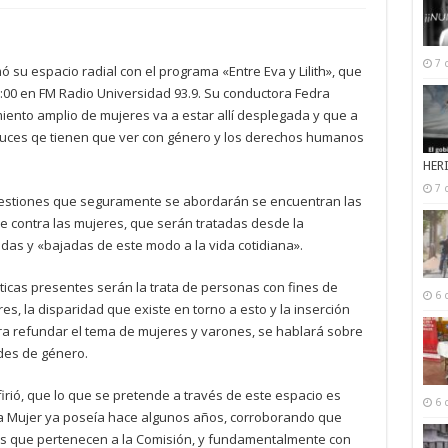
7 
 su espacio radial con el programa «Entre Eva y Lilith», que
6:00 en FM Radio Universidad 93.9. Su conductora Fedra
iento amplio de mujeres va a estar allí desplegada y que a
 cruces qe tienen que ver con género y los derechos humanos
HER
7 
uestiones que seguramente se abordarán se encuentran las
e contra las mujeres, que serán tratadas desde la
icadas y «bajadas de este modo a la vida cotidiana».
ticas presentes serán la trata de personas con fines de
6 
res, la disparidad que existe en torno a esto y la inserción
ra refundar el tema de mujeres y varones, se hablará sobre
des de género.
irió, que lo que se pretende a través de este espacio es
6 
la Mujer ya poseía hace algunos años, corroborando que
res que pertenecen a la Comisión, y fundamentalmente con