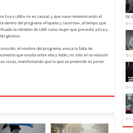
re Eva y Lilith» no es casual, y que nace rememorando el
DE 
ía dentro del programa «Piquete y cacerola», al tiempo que
6 
icado la rebelión de Lilith como mujer que precedió a Eva y
el génesis.
onocido, el nombre del programa, evoca la falta de
asimetría que existía entre ella y Adán, no sólo en la relación
6 
 las cosas, manifestando que lo que se pretende es poner
6 
6 