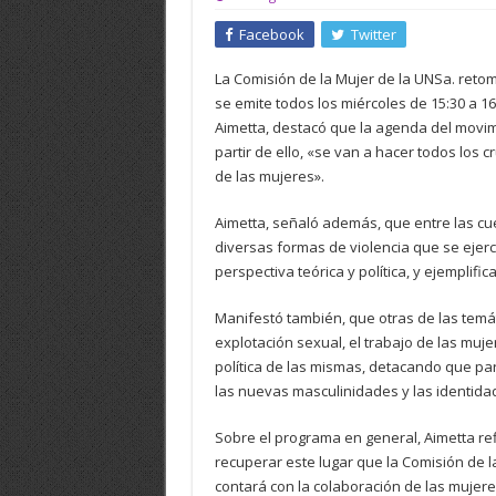
Facebook
Twitter
La Comisión de la Mujer de la UNSa. retomó
se emite todos los miércoles de 15:30 a 1
Aimetta, destacó que la agenda del movim
partir de ello, «se van a hacer todos los
de las mujeres».
Aimetta, señaló además, que entre las c
diversas formas de violencia que se ejerc
perspectiva teórica y política, y ejemplif
Manifestó también, que otras de las temá
explotación sexual, el trabajo de las muje
política de las mismas, detacando que pa
las nuevas masculinidades y las identida
Sobre el programa en general, Aimetta ref
recuperar este lugar que la Comisión de 
contará con la colaboración de las muje