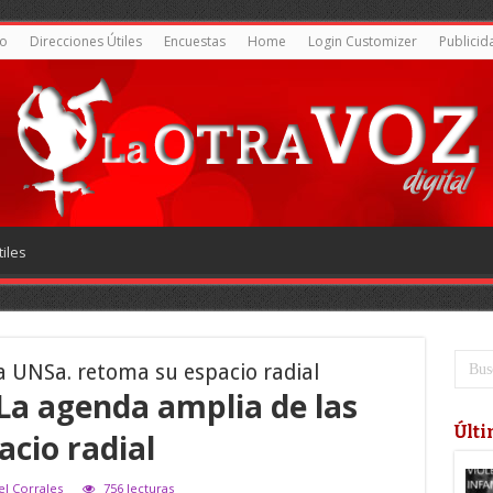
o
Direcciones Útiles
Encuestas
Home
Login Customizer
Publicid
iles
a UNSa. retoma su espacio radial
: La agenda amplia de las
Últi
cio radial
el Corrales
756 lecturas