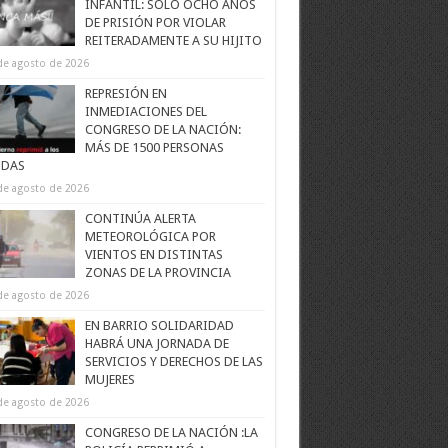
INFANTIL: SOLO OCHO AÑOS
DE PRISIÓN POR VIOLAR
REITERADAMENTE A SU HIJITO
de agosto de 2026
REPRESIÓN EN
INMEDIACIONES DEL
CONGRESO DE LA NACIÓN:
MÁS DE 1500 PERSONAS
IDAS
de agosto de 2026
CONTINÚA ALERTA
METEOROLÓGICA POR
VIENTOS EN DISTINTAS
ZONAS DE LA PROVINCIA
de agosto de 2026
EN BARRIO SOLIDARIDAD
HABRÁ UNA JORNADA DE
SERVICIOS Y DERECHOS DE LAS
MUJERES
de agosto de 2026
CONGRESO DE LA NACIÓN :LA